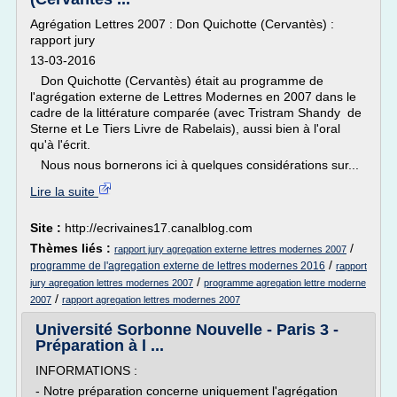
Agrégation Lettres 2007 : Don Quichotte (Cervantès) :
rapport jury
13-03-2016
Don Quichotte (Cervantès) était au programme de
l'agrégation externe de Lettres Modernes en 2007 dans le
cadre de la littérature comparée (avec Tristram Shandy de
Sterne et Le Tiers Livre de Rabelais), aussi bien à l'oral
qu'à l'écrit.
Nous nous bornerons ici à quelques considérations sur...
Lire la suite
Site :
http://ecrivaines17.canalblog.com
Thèmes liés :
/
rapport jury agregation externe lettres modernes 2007
/
programme de l'agregation externe de lettres modernes 2016
rapport
/
jury agregation lettres modernes 2007
programme agregation lettre moderne
/
2007
rapport agregation lettres modernes 2007
Université Sorbonne Nouvelle - Paris 3 -
Préparation à l ...
INFORMATIONS :
- Notre préparation concerne uniquement l'agrégation