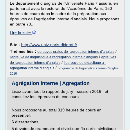
Le département d'anglais de l'Université Paris 7 assure, en
partenariat avec le rectorat de l'Académie de Paris, 150
heures de cours dans le cadre de la préparation aux
épreuves de l'agrégation interne d'anglais. Nous proposons
en outre 70...
Lire la suite
Site :
http://www.univ-paris-diderot.fr
Thèmes liés :
/
epreuves orales de l'agregation interne d'anglais
/
l'epreuve de linguistique a l'agregation interne d'anglais
epreuves
/
de l'agregation interne d'anglais
l epreuve de didactique a l
/
agregation interne d anglais
programme de l'agregation interne d'anglais
2016
Agrégation interne | Agregation
Lisez avant tout le rapport de jury - session 2016 et
consultez les épreuves du concours .
Nous proposons au total 319 heures de cours en
présentiel,
6 dissertations,
5 devoirs de grammaire et stylistique (la partie stylistique