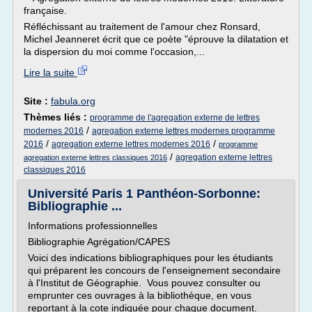
française.
Réfléchissant au traitement de l'amour chez Ronsard,
Michel Jeanneret écrit que ce poète "éprouve la dilatation et
la dispersion du moi comme l'occasion,...
Lire la suite
Site :
fabula.org
Thèmes liés :
programme de l'agregation externe de lettres
/
modernes 2016
agregation externe lettres modernes programme
/
/
2016
agregation externe lettres modernes 2016
programme
/
agregation externe lettres
agregation externe lettres classiques 2016
classiques 2016
Université Paris 1 Panthéon-Sorbonne:
Bibliographie ...
Informations professionnelles
Bibliographie Agrégation/CAPES
Voici des indications bibliographiques pour les étudiants
qui préparent les concours de l'enseignement secondaire
à l'Institut de Géographie. Vous pouvez consulter ou
emprunter ces ouvrages à la bibliothèque, en vous
reportant à la cote indiquée pour chaque document.