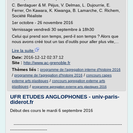
C. Berdaguer & M. Péjus, V. Delmas, L. Dujourrie, E.
Ferrer, On Kawara, K. Kiwanga, B. Lamarche, C. Richem,
Société Réaliste
1er octobre - 26 novembre 2016
Vernissage vendredi 30 septembre à 18h30
Celui qui prend son temps, perd-il son temps ? Alors que
nous avons créé tout un tas d'outils pour aller plus vite,...
Lire la suite
Date:
2016-12-12 02:37:12
Site :
http://www.ac-grenoble.fr
Thèmes liés :
programme de l'agregation interne d'histoire 2016
/
/
programme de l'agregation d'histoire 2016
concours capes
/
externe arts plastiques
concours agregation externe arts
/
plastiques
programme agregation externe arts plastiques 2016
UFR ETUDES ANGLOPHONES - univ-paris-
diderot.fr
Début des cours le mardi 6 septembre 2016
-------------------------------------------------------------------------
-------------------------