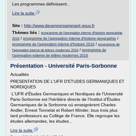
Les programmes définissent...
Lire la suite
Site :
http://www.devenirenseignant.gouv.fr
Thèmes liés :
programme de l'agregation interne d'histoire geographie
/
/
programme de l'agregation interne d'histoire geographie
2016
/
programme de l'agregation interne d'histoire 2016
programme de
/
programme de
l'agregation interne de lettres modernes 2016
l'agregation externe de lettres modernes 2016
Présentation - Université Paris-Sorbonne
Actualités
PRESENTATION DE L'UFR D'ETUDES GERMANIQUES ET
NORDIQUES
L'UFR d'Études Germaniques et Nordiques de l'Université
Paris-Sorbonne est l'héritière directe de l'Institut d'Études
Germaniques de la Sorbonne où enseignèrent Charles
Andler, Ernest Tonnelat et Robert Minder, tous trois plus
tard professeurs au Collège de France. Elle regroupe les
études allemandes, les études...
Lire la suite