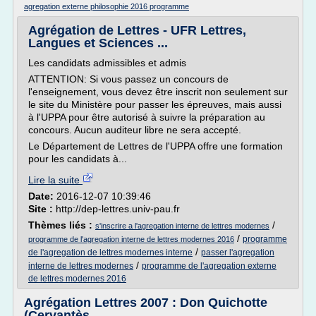
agregation externe philosophie 2016 programme
Agrégation de Lettres - UFR Lettres,
Langues et Sciences ...
Les candidats admissibles et admis
ATTENTION: Si vous passez un concours de
l'enseignement, vous devez être inscrit non seulement sur
le site du Ministère pour passer les épreuves, mais aussi
à l'UPPA pour être autorisé à suivre la préparation au
concours. Aucun auditeur libre ne sera accepté.
Le Département de Lettres de l'UPPA offre une formation
pour les candidats à...
Lire la suite
Date:
2016-12-07 10:39:46
Site :
http://dep-lettres.univ-pau.fr
Thèmes liés :
/
s'inscrire a l'agregation interne de lettres modernes
/
programme
programme de l'agregation interne de lettres modernes 2016
/
de l'agregation de lettres modernes interne
passer l'agregation
/
interne de lettres modernes
programme de l'agregation externe
de lettres modernes 2016
Agrégation Lettres 2007 : Don Quichotte
(Cervantès ...