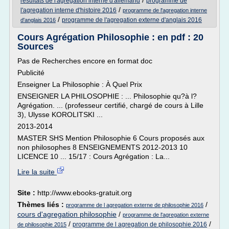
/
resultats de l'agregation interne d'allemand
programme de
/
l'agregation interne d'histoire 2016
programme de l'agregation interne
/
programme de l'agregation externe d'anglais 2016
d'anglais 2016
Cours Agrégation Philosophie : en pdf : 20
Sources
Pas de Recherches encore en format doc
Publicité
Enseigner La Philosophie : À Quel Prix
ENSEIGNER LA PHILOSOPHIE : ... Philosophie qu?à l?
Agrégation. ... (professeur certifié, chargé de cours à Lille
3), Ulysse KOROLITSKI ...
2013-2014
MASTER SHS Mention Philosophie 6 Cours proposés aux
non philosophes 8 ENSEIGNEMENTS 2012-2013 10
LICENCE 10 ... 15/17 : Cours Agrégation : La...
Lire la suite
Site :
http://www.ebooks-gratuit.org
Thèmes liés :
/
programme de l agregation externe de philosophie 2016
cours d'agregation philosophie
/
programme de l'agregation externe
/
/
programme de l agregation de philosophie 2016
de philosophie 2015