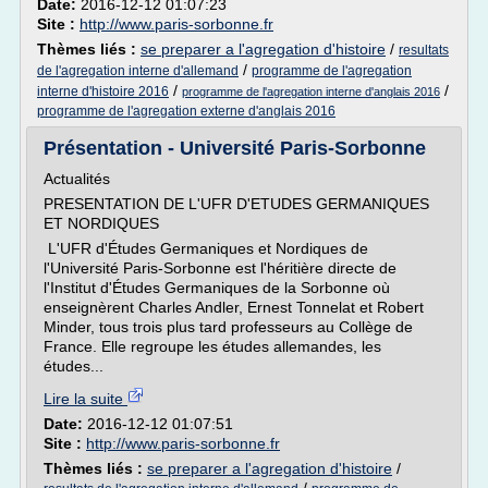
Date:
2016-12-12 01:07:23
Site :
http://www.paris-sorbonne.fr
Thèmes liés :
se preparer a l'agregation d'histoire
/
resultats
/
de l'agregation interne d'allemand
programme de l'agregation
/
/
interne d'histoire 2016
programme de l'agregation interne d'anglais 2016
programme de l'agregation externe d'anglais 2016
Présentation - Université Paris-Sorbonne
Actualités
PRESENTATION DE L'UFR D'ETUDES GERMANIQUES
ET NORDIQUES
L'UFR d'Études Germaniques et Nordiques de
l'Université Paris-Sorbonne est l'héritière directe de
l'Institut d'Études Germaniques de la Sorbonne où
enseignèrent Charles Andler, Ernest Tonnelat et Robert
Minder, tous trois plus tard professeurs au Collège de
France. Elle regroupe les études allemandes, les
études...
Lire la suite
Date:
2016-12-12 01:07:51
Site :
http://www.paris-sorbonne.fr
Thèmes liés :
se preparer a l'agregation d'histoire
/