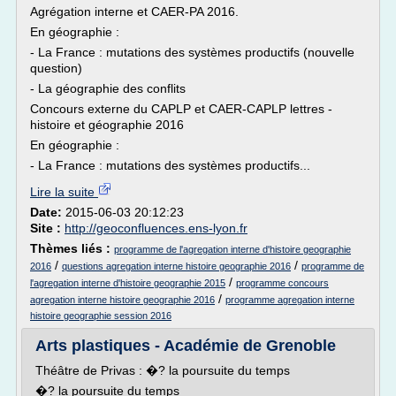
Agrégation interne et CAER-PA 2016.
En géographie :
- La France : mutations des systèmes productifs (nouvelle
question)
- La géographie des conflits
Concours externe du CAPLP et CAER-CAPLP lettres -
histoire et géographie 2016
En géographie :
- La France : mutations des systèmes productifs...
Lire la suite
Date:
2015-06-03 20:12:23
Site :
http://geoconfluences.ens-lyon.fr
Thèmes liés :
programme de l'agregation interne d'histoire geographie
/
/
2016
questions agregation interne histoire geographie 2016
programme de
/
l'agregation interne d'histoire geographie 2015
programme concours
/
agregation interne histoire geographie 2016
programme agregation interne
histoire geographie session 2016
Arts plastiques - Académie de Grenoble
Théâtre de Privas : �? la poursuite du temps
�? la poursuite du temps