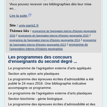
Vous pouvez recevoir ces bibliographies dès leur mise
en...
Lire la suite
Site :
univ-paris1.fr
Thèmes liés :
programme de l'agregation interne d'histoire geographie
/
/
2016
programme de l'agregation interne d'histoire geographie 2015
/
programme de l'agregation interne d'histoire geographie 2014
programme
/
programme de
de l'agregation interne d'histoire geographie 2013
l'agregation interne d'histoire geographie
Les programmes des concours
d'enseignants du second degré ...
Le programme de l'agrégation externe d'arts appliqués
Section arts option arts plastiques
Le programme des épreuves écrites d'admissibilité a été
publié le 24 mars 2016. Une bibliographie indicative
accompagne ce programme.
Le programme de l'agrégation externe d'arts plastiques
Section biochimie - génie biologique
Le programme des épreuves écrites d'admissibilité et des