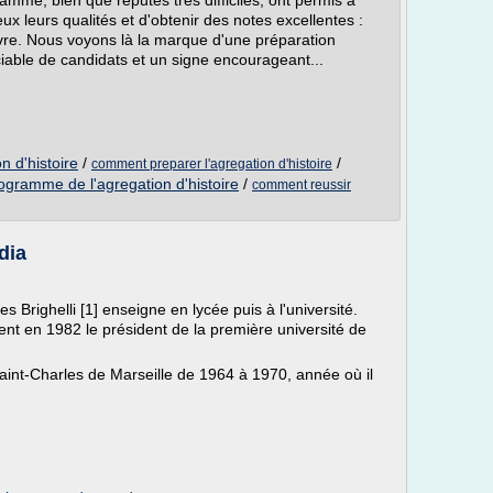
mme, bien que réputés très difficiles, ont permis à
eux leurs qualités et d'obtenir des notes excellentes :
ivre. Nous voyons là la marque d'une préparation
iable de candidats et un signe encourageant...
n d'histoire
/
/
comment preparer l'agregation d'histoire
ogramme de l'agregation d'histoire
/
comment reussir
dia
s Brighelli [1] enseigne en lycée puis à l'université.
evient en 1982 le président de la première université de
Saint-Charles de Marseille de 1964 à 1970, année où il