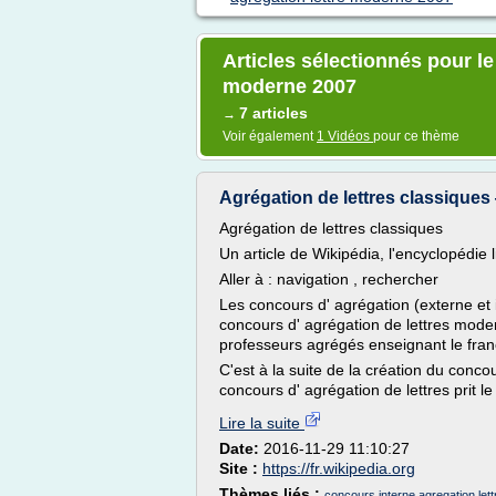
Articles sélectionnés pour l
moderne 2007
7 articles
→
Voir également
1 Vidéos
pour ce thème
Agrégation de lettres classiques
Agrégation de lettres classiques
Un article de Wikipédia, l'encyclopédie l
Aller à : navigation , rechercher
Les concours d' agrégation (externe et 
concours d' agrégation de lettres mode
professeurs agrégés enseignant le fran
C'est à la suite de la création du conc
concours d' agrégation de lettres prit l
Lire la suite
Date:
2016-11-29 11:10:27
Site :
https://fr.wikipedia.org
Thèmes liés :
concours interne agregation let