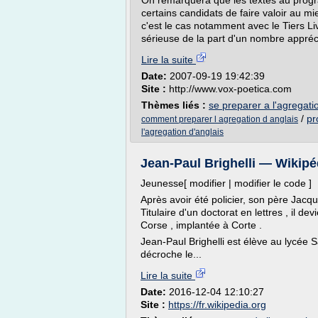
On remarquera que les textes au progra
certains candidats de faire valoir au mi
c'est le cas notamment avec le Tiers L
sérieuse de la part d'un nombre appréc
Lire la suite
Date:
2007-09-19 19:42:39
Site :
http://www.vox-poetica.com
Thèmes liés :
se preparer a l'agregatio
/
pr
comment preparer l agregation d anglais
l'agregation d'anglais
Jean-Paul Brighelli — Wikipé
Jeunesse[ modifier | modifier le code ]
Après avoir été policier, son père Jacque
Titulaire d'un doctorat en lettres , il d
Corse , implantée à Corte .
Jean-Paul Brighelli est élève au lycée 
décroche le...
Lire la suite
Date:
2016-12-04 12:10:27
Site :
https://fr.wikipedia.org