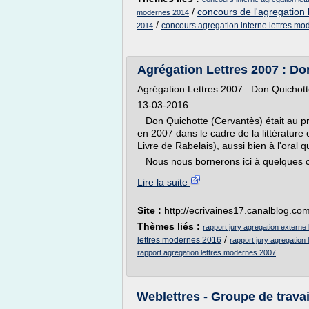
/
concours de l'agregation
modernes 2014
/
concours agregation interne lettres mo
2014
Agrégation Lettres 2007 : Don
Agrégation Lettres 2007 : Don Quichotte
13-03-2016
Don Quichotte (Cervantès) était au p
en 2007 dans le cadre de la littératur
Livre de Rabelais), aussi bien à l'oral qu'
Nous nous bornerons ici à quelques co
Lire la suite
Site :
http://ecrivaines17.canalblog.co
Thèmes liés :
rapport jury agregation externe
/
lettres modernes 2016
rapport jury agregation
rapport agregation lettres modernes 2007
Weblettres - Groupe de trava