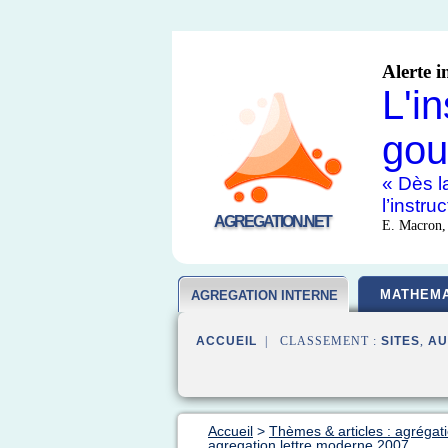
Alerte i
L'i
gou
« Dès la
l’instr
AGREGATION.NET
E. Macron,
MATHEMA
AGREGATION INTERNE
ACCUEIL
| CLASSEMENT :
SITES
,
AU
Accueil
>
Thèmes & articles : agrégati
agregation lettre moderne 2007