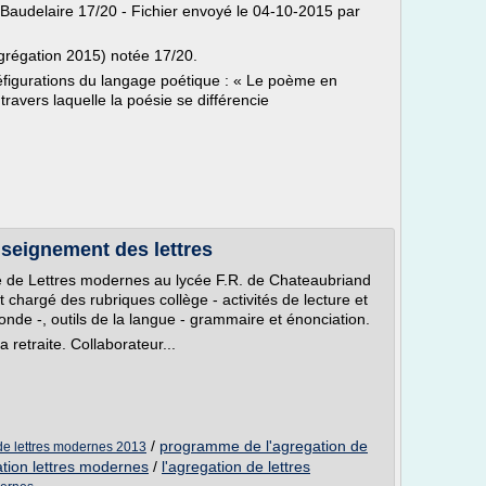
 Baudelaire 17/20 - Fichier envoyé le 04-10-2015 par
agrégation 2015) notée 17/20.
figurations du langage poétique : « Le poème en
travers laquelle la poésie se différencie
enseignement des lettres
fié de Lettres modernes au lycée F.R. de Chateaubriand
 chargé des rubriques collège - activités de lecture et
nde -, outils de la langue - grammaire et énonciation.
 retraite. Collaborateur...
/
programme de l'agregation de
de lettres modernes 2013
ation lettres modernes
/
l'agregation de lettres