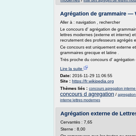
modernes
/
liste des agreges de lettres mo
Agrégation de grammaire — 
Aller à : navigation , rechercher
Le concours d' agrégation de grammaire
lettres modernes (externe et interne) et 
recrutement des professeurs agrégés en
Ce concours est uniquement externe et
grammaires grecque et latine .
Très proche du concours d' agrégation de 
Lire la suite
Date:
2016-11-29 11:06:55
Site :
https://fr.wikipedia.org
Thèmes liés :
concours agregation interne
concours d agregation
/
agregation
interne lettres modernes
Agrégation externe de Lettre
Cervantès : 7,65
Sterne : 8,00