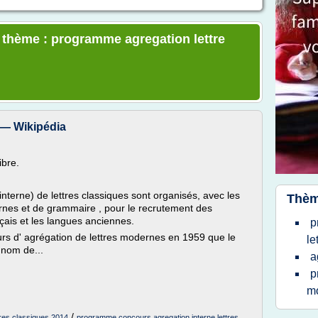
e thème : programme agregation lettre
 — Wikipédia
ibre.
interne) de lettres classiques sont organisés, avec les
Thèm
rnes et de grammaire , pour le recrutement des
çais et les langues anciennes.
p
ours d' agrégation de lettres modernes en 1959 que le
le
e nom de...
a
p
m
/
tres classiques 2014
programme concours agregation interne lettres