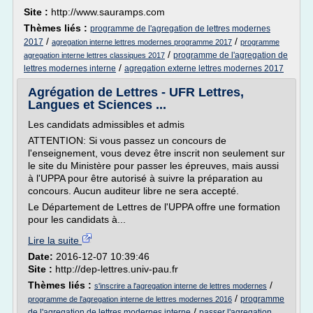
Site :
http://www.sauramps.com
Thèmes liés :
programme de l'agregation de lettres modernes
/
/
2017
agregation interne lettres modernes programme 2017
programme
/
programme de l'agregation de
agregation interne lettres classiques 2017
/
lettres modernes interne
agregation externe lettres modernes 2017
Agrégation de Lettres - UFR Lettres,
Langues et Sciences ...
Les candidats admissibles et admis
ATTENTION: Si vous passez un concours de
l'enseignement, vous devez être inscrit non seulement sur
le site du Ministère pour passer les épreuves, mais aussi
à l'UPPA pour être autorisé à suivre la préparation au
concours. Aucun auditeur libre ne sera accepté.
Le Département de Lettres de l'UPPA offre une formation
pour les candidats à...
Lire la suite
Date:
2016-12-07 10:39:46
Site :
http://dep-lettres.univ-pau.fr
Thèmes liés :
/
s'inscrire a l'agregation interne de lettres modernes
/
programme
programme de l'agregation interne de lettres modernes 2016
/
de l'agregation de lettres modernes interne
passer l'agregation