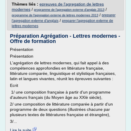
Thèmes liés :
epreuves de l'agregation de lettres
modernes
/
/
programme de l'agregation externe d'anglais 2013
/
preparer
programme de l'agregation externe de lettres modernes 2013
/
l'agregation externe d'anglais
preparer l'agregation externe de
lettres modernes
Préparation Agrégation - Lettres modernes -
Offre de formation
Présentation
Présentation
L'agrégation de lettres modernes, qui fait appel à des
compétences approfondies en littérature française,
littérature comparée, linguistique et stylistique françaises,
latin et langues vivantes, réunit les épreuves suivantes :
Ecrit
1/ une composition française à partir d'un programme
d'auteurs français (du Moyen âge au XXIè siècle),
2/ une composition de littérature comparée à partir d'un
programme de deux questions (illustrées chacune par
plusieurs textes de littératures française et étrangère),
3/...
Lire la suite