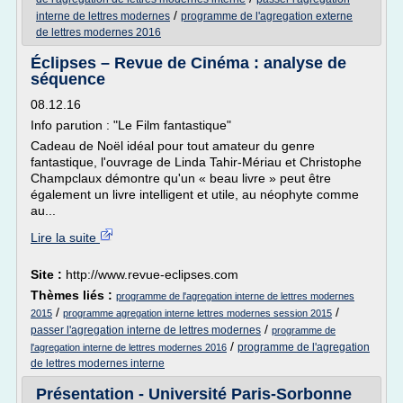
/
interne de lettres modernes
programme de l'agregation externe
de lettres modernes 2016
Éclipses – Revue de Cinéma : analyse de
séquence
08.12.16
Info parution : "Le Film fantastique"
Cadeau de Noël idéal pour tout amateur du genre
fantastique, l'ouvrage de Linda Tahir-Mériau et Christophe
Champclaux démontre qu'un « beau livre » peut être
également un livre intelligent et utile, au néophyte comme
au...
Lire la suite
Site :
http://www.revue-eclipses.com
Thèmes liés :
programme de l'agregation interne de lettres modernes
/
/
2015
programme agregation interne lettres modernes session 2015
/
passer l'agregation interne de lettres modernes
programme de
/
programme de l'agregation
l'agregation interne de lettres modernes 2016
de lettres modernes interne
Présentation - Université Paris-Sorbonne