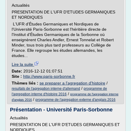
Actualités
PRESENTATION DE L'UFR D'ETUDES GERMANIQUES
ET NORDIQUES
L'UFR d'Études Germaniques et Nordiques de
l'Université Paris-Sorbonne est l'héritière directe de
l'Institut d'Études Germaniques de la Sorbonne où
enseignèrent Charles Andler, Ernest Tonnelat et Robert
Minder, tous trois plus tard professeurs au Collège de
France. Elle regroupe les études allemandes, les
études...
Lire la suite
Date:
2016-12-12 01:07:51
Site :
http://www.paris-sorbonne.fr
Thèmes liés :
se preparer a l'agregation d'histoire
/
/
resultats de l'agregation interne d'allemand
programme de
/
l'agregation interne d'histoire 2016
programme de l'agregation interne
/
programme de l'agregation externe d'anglais 2016
d'anglais 2016
Présentation - Université Paris-Sorbonne
Actualités
PRESENTATION DE L'UFR D'ETUDES GERMANIQUES ET
NORDIQUES