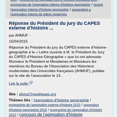
/
programme de l'agregation interne d'histoire geographie
reussir
/
l'agregation interne d'histoire geographie
preparation a
l'agregation interne de lettres modernes
Réponse du Président du jury du CAPES
externe d’histoire ...
par AHMUF ·
15/04/2015
Réponse du Président du jury du CAPES externe d'histoire-
géographie à la « Lettre ouverte à M. le Président du Jury
du CAPES d'Histoire-Géographie » que lui ont adressée
Monsieur le Président et Mesdames et Messieurs les
membres du Bureau de l'Association des Historiens
modernistes des Universités françaises (AHMUF), publiée
sur le site de l'association le 14...
Lire la suite
Site :
ahmuf.hypotheses.org
Thèmes liés :
l'agregation d'histoire geographie
/
/
programme de l'agregation externe d'histoire 2015
agregation
/
d'histoire geographie 2015
programme de l'agregation d'histoire
concours de l'agregation d'histoire
/
2015