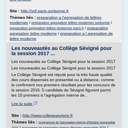
Site :
http://vof.paris-sorbonne.fr
Thèmes liés :
preparation a l'agregation de lettres
modernes
/
/
preparation agregation lettres modernes sorbonne
/
preparation
preparation agregation lettres modernes paris 4
agregation lettre moderne
/
preparation a l agregation de
lettre moderne
Les nouveautés au Collège Sévigné pour
la session 2017 ...
Les nouveautés au Collège Sévigné pour la session 2017
Les nouveautés au Collège Sévigné pour la session 2017
Le Collège Sévigné est réputé pour la très haute qualité
des cours dispensés en présentiel ou à distance, comme
le confirment nos premiers résultats pour les concours de
la session 2016. 5 candidats de Sévigné figurent parmi
les 10 premiers à l'agrégation interne de...
Lire la suite
Site :
http://www.collegesevigne.fr
Thèmes liés :
programme de l'agregation interne d'histoire geographie
/
/
2015
programme de l'agregation interne d'histoire geographie 2016