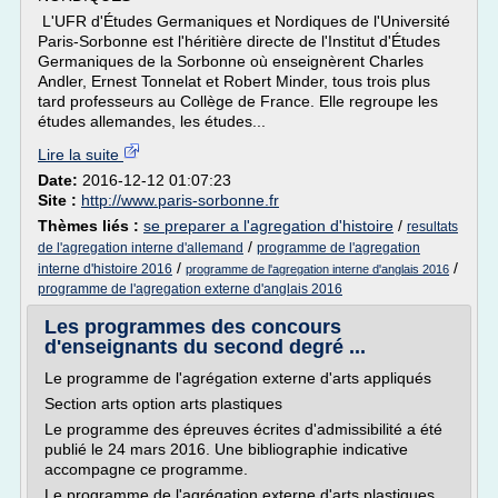
L'UFR d'Études Germaniques et Nordiques de l'Université
Paris-Sorbonne est l'héritière directe de l'Institut d'Études
Germaniques de la Sorbonne où enseignèrent Charles
Andler, Ernest Tonnelat et Robert Minder, tous trois plus
tard professeurs au Collège de France. Elle regroupe les
études allemandes, les études...
Lire la suite
Date:
2016-12-12 01:07:23
Site :
http://www.paris-sorbonne.fr
Thèmes liés :
se preparer a l'agregation d'histoire
/
resultats
/
de l'agregation interne d'allemand
programme de l'agregation
/
/
interne d'histoire 2016
programme de l'agregation interne d'anglais 2016
programme de l'agregation externe d'anglais 2016
Les programmes des concours
d'enseignants du second degré ...
Le programme de l'agrégation externe d'arts appliqués
Section arts option arts plastiques
Le programme des épreuves écrites d'admissibilité a été
publié le 24 mars 2016. Une bibliographie indicative
accompagne ce programme.
Le programme de l'agrégation externe d'arts plastiques