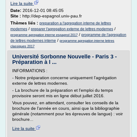
Lire la suite
Date:
2016-12-01 08:45:05
Site :
http://dep-espagnol.univ-pau.fr
Thèmes liés :
preparation a l'agregation interne de lettres
/
/
modernes
preparer l'agregation externe de lettres modernes
/
programme de l'agregation
programme agregation interne espagnol 2017
/
de lettres modernes interne
programme agregation interne lettres
classiques 2017
Université Sorbonne Nouvelle - Paris 3 -
Préparation à l ...
INFORMATIONS :
- Notre préparation concerne uniquement l'agrégation
externe de lettres modernes.
- La brochure de la préparation et l'emploi du temps
provisoire seront mis en ligne début juillet 2016.
Vous pouvez, en attendant, consulter les conseils de la
brochure de l'année en cours, ainsi que la bibliographie
générale (notamment pour les épreuves de langue) : voir
brochure...
Lire la suite