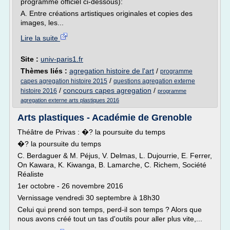
programme officiel ci-dessous):
A. Entre créations artistiques originales et copies des
images, les...
Lire la suite
Site :
univ-paris1.fr
Thèmes liés :
agregation histoire de l'art
/
programme
/
capes agregation histoire 2015
questions agregation externe
/
concours capes agregation
/
histoire 2016
programme
agregation externe arts plastiques 2016
Arts plastiques - Académie de Grenoble
Théâtre de Privas : �? la poursuite du temps
�? la poursuite du temps
C. Berdaguer & M. Péjus, V. Delmas, L. Dujourrie, E. Ferrer,
On Kawara, K. Kiwanga, B. Lamarche, C. Richem, Société
Réaliste
1er octobre - 26 novembre 2016
Vernissage vendredi 30 septembre à 18h30
Celui qui prend son temps, perd-il son temps ? Alors que
nous avons créé tout un tas d'outils pour aller plus vite,...