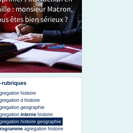
-rubriques
gregation histoire
gregation
d
histoire
gregation geographie
gregation
interne
histoire
gregation histoire geographie
rogramme
agregation histoire