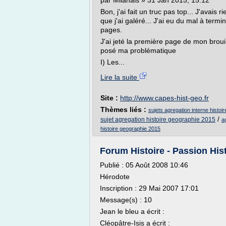
par Milanais » 31 Jan 2015, 15:12
Bon, j'ai fait un truc pas top... J'avai
que j'ai galéré... J'ai eu du mal à term
pages.
J'ai jeté la première page de mon broui
posé ma problématique
I) Les...
Lire la suite
Site :
http://www.capes-hist-geo.fr
Thèmes liés :
sujets agregation interne histo
/
sujet agregation histoire geographie 2015
a
histoire geographie 2015
Forum Histoire - Passion Histo
Publié : 05 Août 2008 10:46
Hérodote
Inscription : 29 Mai 2007 17:01
Message(s) : 10
Jean le bleu a écrit :
Cléopâtre-Isis a écrit :