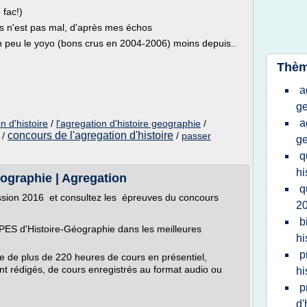
 fac!)
ras n'est pas mal, d'après mes échos
n peu le yoyo (bons crus en 2004-2006) moins depuis..
Thèm
a
g
a
n d'histoire
/
l'agregation d'histoire geographie
/
concours de l'agregation d'histoire
/
/
passer
g
q
hi
ographie | Agregation
q
session 2016 et consultez les épreuves du concours
2
b
PES d'Histoire-Géographie dans les meilleures
hi
p
 de plus de 220 heures de cours en présentiel,
 rédigés, de cours enregistrés au format audio ou
hi
p
d'