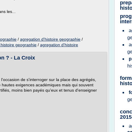
prep
hist
ns les...
prog
inte
a
g
geographie
/
agregation d'histoire geographie
/
a
 histoire geographie
/
agregation d'histoire
g
on ? - La Croix
p
hi
form
l'occasion de s'interroger sur la place des agrégés,
hist
de hautes exigences académiques mais qui souvent
ifiés, moins bien payés qu'eux et tenus d'enseigner
f
g
conc
2015
a