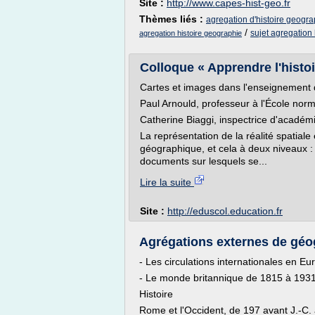
Site :
http://www.capes-hist-geo.fr
Thèmes liés :
agregation d'histoire geogr
/
sujet agregation
agregation histoire geographie
Colloque « Apprendre l'histoir
Cartes et images dans l'enseignement 
Paul Arnould, professeur à l'École nor
Catherine Biaggi, inspectrice d'académ
La représentation de la réalité spatial
géographique, et cela à deux niveaux : 
documents sur lesquels se...
Lire la suite
Site :
http://eduscol.education.fr
Agrégations externes de géogr
- Les circulations internationales en 
- Le monde britannique de 1815 à 193
Histoire
Rome et l'Occident, de 197 avant J.-C.