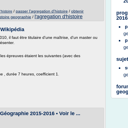
2
/
passer l'agregation d'histoire
/
obtenir
'histoire
prog
l'agregation d'histoire
istoire geographie
/
2016
p
 Wikipédia
g
, il faut être titulaire d'une maîtrise, d'un master ou
p
ésenter.
g
les épreuves étaient les suivantes (avec des
suje
s
 , durée 7 heures, coefficient 1.
g
foru
geog
éographie 2015-2016 • Voir le ...