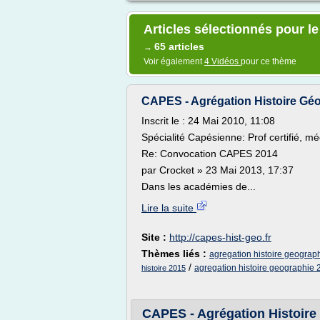
Articles sélectionnés pour l
65 articles
→
Voir également
4 Vidéos
pour ce thème
CAPES - Agrégation Histoire Géogr
Inscrit le : 24 Mai 2010, 11:08
Spécialité Capésienne: Prof certifié, mé
Re: Convocation CAPES 2014
par Crocket » 23 Mai 2013, 17:37
Dans les académies de...
Lire la suite
Site :
http://capes-hist-geo.fr
Thèmes liés :
agregation histoire geograp
/
agregation histoire geographie
histoire 2015
CAPES - Agrégation Histoire 