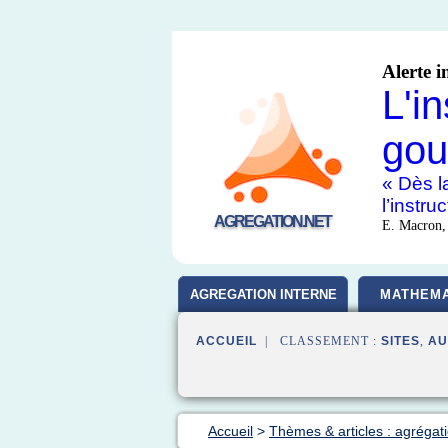
Alerte i
L'i
gou
« Dès la
l’instr
AGREGATION.NET
E. Macron,
AGREGATION INTERNE
MATHEMA
ACCUEIL
| CLASSEMENT :
SITES
,
AU
Accueil
>
Thèmes & articles : agrégati