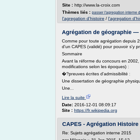
Site :
http://www.la-croix.com
Thèmes liés :
passer l'agregation interne d
l'agregation d'histoire
/
l'agregation d'h
Agrégation de géographie —
Comme pour toute agrégation depuis 2010
d'un CAPES (validé) pour pouvoir s'y pr
Sommaire
Avant la réforme du concours en 2002, 
modifications selon les époques) :
�?preuves écrites d'admissibilité :
Une dissertation de géographie physique
Une...
Lire la suite
Date:
2016-12-01 08:09:17
Site :
https://fr.wikipedia.org
CAPES - Agrégation Histoire G
Re: Sujets agrégation interne 2015