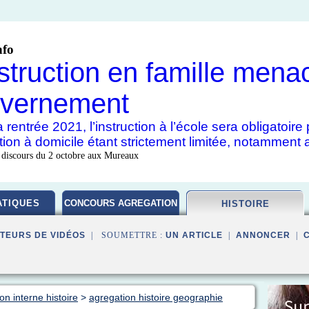
nfo
nstruction en famille mena
vernement
 rentrée 2021, l’instruction à l’école sera obligatoir
uction à domicile étant strictement limitée, notamment 
 discours du 2 octobre aux Mureaux
TIQUES
CONCOURS AGREGATION
HISTOIRE
TEURS DE VIDÉOS
| SOUMETTRE :
UN ARTICLE
|
ANNONCER
|
on interne histoire
>
agregation histoire geographie