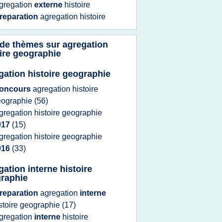
gregation
externe
histoire
reparation
agregation histoire
 de thèmes sur
agregation
ire geographie
gation histoire geographie
oncours
agregation histoire
eographie
(56)
gregation histoire geographie
017
(15)
gregation histoire geographie
016
(33)
gation interne histoire
raphie
reparation
agregation
interne
stoire geographie
(17)
gregation
interne
histoire