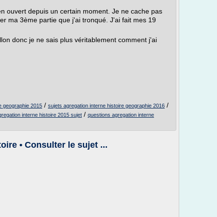
s rien ouvert depuis un certain moment. Je ne cache pas
iner ma 3ème partie que j'ai tronqué. J'ai fait mes 19
llon donc je ne sais plus véritablement comment j'ai
/
/
ire geographie 2015
sujets agregation interne histoire geographie 2016
/
gregation interne histoire 2015 sujet
questions agregation interne
ire • Consulter le sujet ...