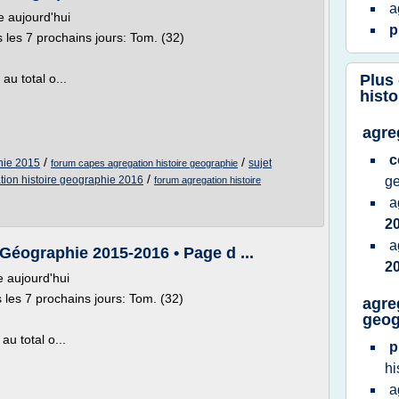
a
 aujourd'hui
p
 les 7 prochains jours: Tom. (32)
u total o...
Plus
histo
agre
c
/
/
hie 2015
sujet
forum capes agregation histoire geographie
/
tion histoire geographie 2016
g
forum agregation histoire
a
2
a
Géographie 2015-2016 • Page d ...
2
 aujourd'hui
 les 7 prochains jours: Tom. (32)
agre
geog
u total o...
p
hi
a