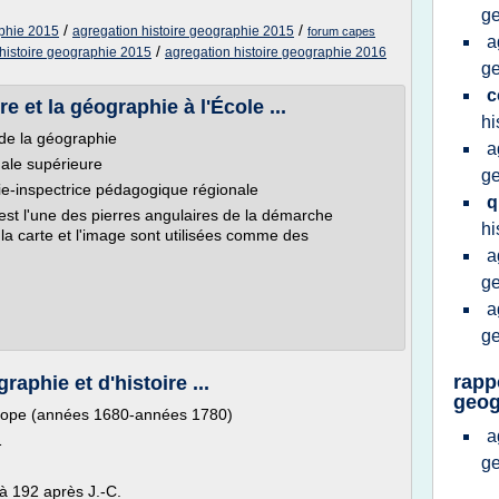
g
/
/
aphie 2015
agregation histoire geographie 2015
forum capes
a
/
 histoire geographie 2015
agregation histoire geographie 2016
g
c
e et la géographie à l'École ...
hi
de la géographie
a
male supérieure
g
ie-inspectrice pédagogique régionale
q
e est l'une des pierres angulaires de la démarche
hi
la carte et l'image sont utilisées comme des
a
g
a
g
rapp
aphie et d'histoire ...
geog
Europe (années 1680-années 1780)
a
1
g
 à 192 après J.-C.