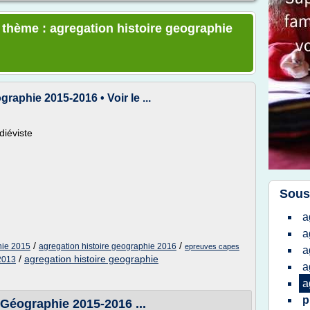
e thème : agregation histoire geographie
aphie 2015-2016 • Voir le ...
diéviste
Sous
a
a
/
/
hie 2015
agregation histoire geographie 2016
epreuves capes
a
/
agregation histoire geographie
 2013
a
a
p
Géographie 2015-2016 ...