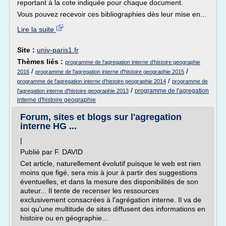
reportant à la cote indiquée pour chaque document.
Vous pouvez recevoir ces bibliographies dès leur mise en...
Lire la suite
Site :
univ-paris1.fr
Thèmes liés :
programme de l'agregation interne d'histoire geographie
/
/
2016
programme de l'agregation interne d'histoire geographie 2015
/
programme de l'agregation interne d'histoire geographie 2014
programme de
/
programme de l'agregation
l'agregation interne d'histoire geographie 2013
interne d'histoire geographie
Forum, sites et blogs sur l'agregation
interne HG ...
|
Publié par F. DAVID
Cet article, naturellement évolutif puisque le web est rien
moins que figé, sera mis à jour à partir des suggestions
éventuelles, et dans la mesure des disponibilités de son
auteur... Il tente de recenser les ressources
exclusivement consacrées à l'agrégation interne. Il va de
soi qu'une multitude de sites diffusent des informations en
histoire ou en géographie...