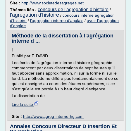
Site :
http://www.societedesagreges.net
concours de l'agregation d'histoire
Thèmes liés :
/
l'agregation d'histoire
/
concours interne agregation
d'histoire
/
l'agregation interne d'anglais
/
avoir l'agregation
d'anglais
Méthode de la dissertation à l'agrégation
interne d ...
|
Publié par F. DAVID
Les écrits de l'agrégation interne d'histoire géographie
commencent par deux dissertations de sept heures qu'il
faut aborder sans approximation, ni sur la forme ni sur le
fond. La méthode ne diffère pas fondamentalement de ce
qui est enseigné au cours des études supérieures, si ce
n'est qu'elle est portée à un haut degré d'exigence.
La dissertation de...
Lire la suite
Site :
http://www.agreg-interne-hg.com
Annales Concours Directeur D Insertion Et