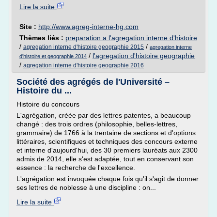
Lire la suite
Site :
http://www.agreg-interne-hg.com
Thèmes liés :
preparation a l'agregation interne d'histoire
/
/
agregation interne d'histoire geographie 2015
agregation interne
/
l'agregation d'histoire geographie
d'histoire et geographie 2014
/
agregation interne d'histoire geographie 2016
Société des agrégés de l'Université –
Histoire du ...
Histoire du concours
L'agrégation, créée par des lettres patentes, a beaucoup
changé : des trois ordres (philosophie, belles-lettres,
grammaire) de 1766 à la trentaine de sections et d'options
littéraires, scientifiques et techniques des concours externe
et interne d'aujourd'hui, des 30 premiers lauréats aux 2300
admis de 2014, elle s'est adaptée, tout en conservant son
essence : la recherche de l'excellence.
L'agrégation est invoquée chaque fois qu'il s'agit de donner
ses lettres de noblesse à une discipline : on...
Lire la suite