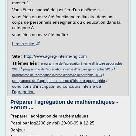
master 1 :
Vous êtes dispensé de justifier d'un diplôme si :
vous êtes ou avez été fonctionnaire titulaire dans un
corps de personnels enseignants ou d'éducation dans la
catégorie A
vous êtes ou avez été maître...
Lire la suite
Site :
http://www.agreg-interne-hg.com
Thèmes liés :
programme de l'agregation interne d'histoire geographie
/
/
2016
programme de l'agregation interne d'histoire geographie 2015
/
programme de l'agregation interne d'histoire geographie 2013
/
programme de l'agregation interne d'histoire geographie
conditions d'inscription au concours interne de
l'agregation
Préparer l agrégation de mathématiques -
Forum ...
Préparer l agrégation de mathématiques
Posté par log2208 (invité) 29-06-05 à 12:25
Bonjour