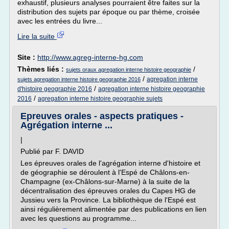
exhaustif, plusieurs analyses pourraient être faites sur la
distribution des sujets par époque ou par thème, croisée
avec les entrées du livre...
Lire la suite
Site :
http://www.agreg-interne-hg.com
Thèmes liés :
/
sujets oraux agregation interne histoire geographie
/
agregation interne
sujets agregation interne histoire geographie 2016
/
d'histoire geographie 2016
agregation interne histoire geographie
/
2016
agregation interne histoire geographie sujets
Epreuves orales - aspects pratiques -
Agrégation interne ...
|
Publié par F. DAVID
Les épreuves orales de l'agrégation interne d'histoire et
de géographie se déroulent à l'Espé de Châlons-en-
Champagne (ex-Châlons-sur-Marne) à la suite de la
décentralisation des épreuves orales du Capes HG de
Jussieu vers la Province. La bibliothèque de l'Espé est
ainsi régulièrement alimentée par des publications en lien
avec les questions au programme...