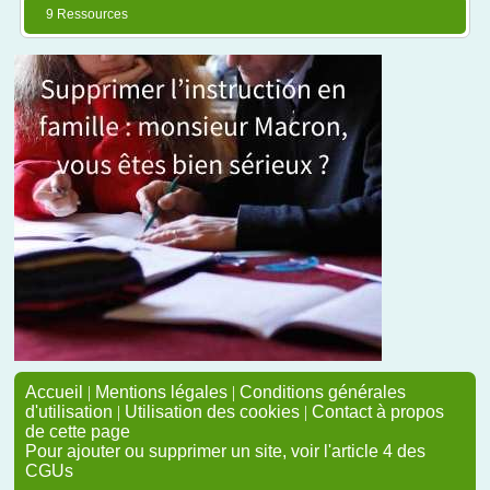
9 Ressources
Accueil
|
Mentions légales
|
Conditions générales
d'utilisation
|
Utilisation des cookies
|
Contact à propos
de cette page
Pour ajouter ou supprimer un site, voir l'article 4 des
CGUs