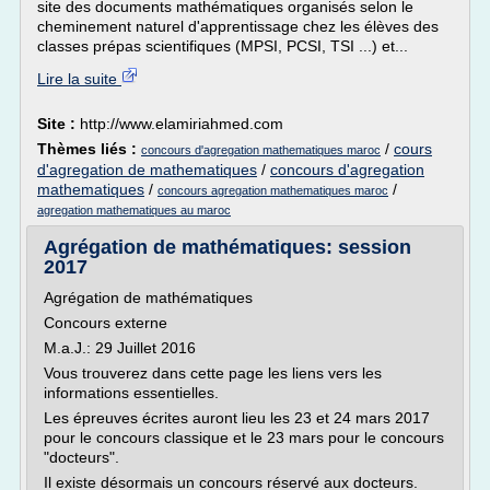
site des documents mathématiques organisés selon le
cheminement naturel d'apprentissage chez les élèves des
classes prépas scientifiques (MPSI, PCSI, TSI ...) et...
Lire la suite
Site :
http://www.elamiriahmed.com
Thèmes liés :
/
cours
concours d'agregation mathematiques maroc
d'agregation de mathematiques
/
concours d'agregation
mathematiques
/
/
concours agregation mathematiques maroc
agregation mathematiques au maroc
Agrégation de mathématiques: session
2017
Agrégation de mathématiques
Concours externe
M.a.J.: 29 Juillet 2016
Vous trouverez dans cette page les liens vers les
informations essentielles.
Les épreuves écrites auront lieu les 23 et 24 mars 2017
pour le concours classique et le 23 mars pour le concours
"docteurs".
Il existe désormais un concours réservé aux docteurs.