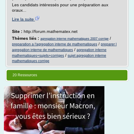
Les candidats intéressés pour une préparation aux
oraux...
Lire la suite
Site :
http://forum.mathematex.net
Thèmes liés :
/
agregation interne mathematiques 2007 corrige
/
preparation a l'agregation interne de mathematiques
preparer l
/
agregation interne de mathematiques
agregation interne
/
mathematiques+sujets+corriges
sujet agregation interne
mathematiques corrige
20 Ressources