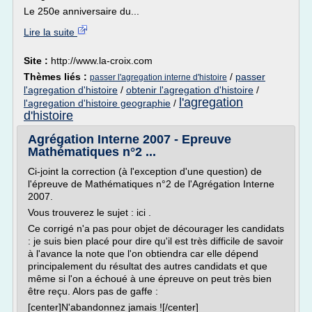
Le 250e anniversaire du...
Lire la suite
Site :
http://www.la-croix.com
Thèmes liés :
/
passer
passer l'agregation interne d'histoire
l'agregation d'histoire
/
obtenir l'agregation d'histoire
/
l'agregation
l'agregation d'histoire geographie
/
d'histoire
Agrégation Interne 2007 - Epreuve
Mathématiques n°2 ...
Ci-joint la correction (à l'exception d'une question) de
l'épreuve de Mathématiques n°2 de l'Agrégation Interne
2007.
Vous trouverez le sujet : ici .
Ce corrigé n'a pas pour objet de décourager les candidats
: je suis bien placé pour dire qu'il est très difficile de savoir
à l'avance la note que l'on obtiendra car elle dépend
principalement du résultat des autres candidats et que
même si l'on a échoué à une épreuve on peut très bien
être reçu. Alors pas de gaffe :
[center]N'abandonnez jamais ![/center]