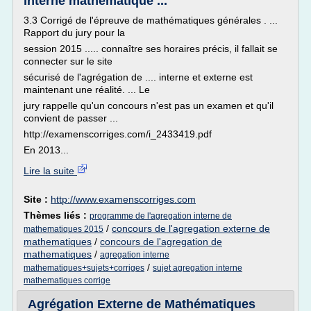
interne mathématique ...
3.3 Corrigé de l'épreuve de mathématiques générales . ...
Rapport du jury pour la
session 2015 ..... connaître ses horaires précis, il fallait se
connecter sur le site
sécurisé de l'agrégation de .... interne et externe est
maintenant une réalité. ... Le
jury rappelle qu'un concours n'est pas un examen et qu'il
convient de passer ...
http://examenscorriges.com/i_2433419.pdf
En 2013...
Lire la suite
Site :
http://www.examenscorriges.com
Thèmes liés :
programme de l'agregation interne de
/
concours de l'agregation externe de
mathematiques 2015
mathematiques
/
concours de l'agregation de
mathematiques
/
agregation interne
/
mathematiques+sujets+corriges
sujet agregation interne
mathematiques corrige
Agrégation Externe de Mathématiques