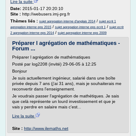
Lire la suite
Date:
2015-01-17 20:20:10
Site :
http://webusers.imj-prg.fr
Thèmes liés :
/
sujet agregation interne d'anglais 2014
sujet ecrit 1
/
/
agregation interne eps 2015
sujet agregation interne eps ecrit 1
sujet ecrit
/
2 agregation interne eps 2014
sujet agregation interne eps 2009
Préparer l agrégation de mathématiques -
Forum ...
Préparer l agrégation de mathématiques
Posté par log2208 (invité) 29-06-05 à 12:25
Bonjour
Je suis actuellement ingénieur, salarié dans une boîte
privée depuis 7 ans (j'ai 31 ans), mais je souhaiterais me
reconvertir dans l'enseignement.
Je voudrais passer l'agrégation de mathétiques. Je sais
que celà représente un lourd investissement et que je
vais y perdre en salaire mais c'est...
Lire la suite
Site :
http://www.ilemaths.net