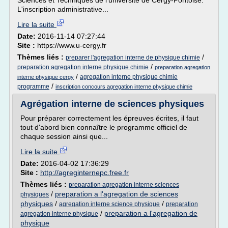
Sciences et Techniques de l'université de Cergy-Pontoise.
L'inscription administrative...
Lire la suite
Date:
2016-11-14 07:27:44
Site :
https://www.u-cergy.fr
Thèmes liés :
/
preparer l'agregation interne de physique chimie
/
preparation agregation interne physique chimie
preparation agregation
/
agregation interne physique chimie
interne physique cergy
/
programme
inscription concours agregation interne physique chimie
Agrégation interne de sciences physiques
Pour préparer correctement les épreuves écrites, il faut
tout d'abord bien connaître le programme officiel de
chaque session ainsi que...
Lire la suite
Date:
2016-04-02 17:36:29
Site :
http://agreginternepc.free.fr
Thèmes liés :
preparation agregation interne sciences
/
preparation a l'agregation de sciences
physiques
physiques
/
/
agregation interne science physique
preparation
/
preparation a l'agregation de
agregation interne physique
physique