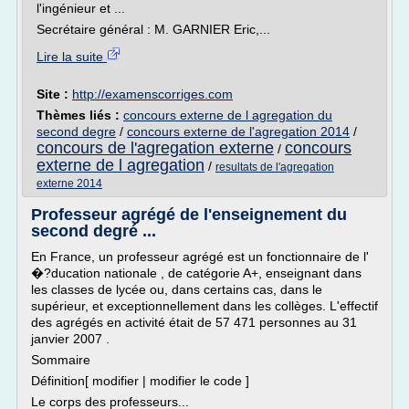
l'ingénieur et ...
Secrétaire général : M. GARNIER Eric,...
Lire la suite
Site :
http://examenscorriges.com
Thèmes liés :
concours externe de l agregation du
second degre
/
concours externe de l'agregation 2014
/
concours de l'agregation externe
concours
/
externe de l agregation
/
resultats de l'agregation
externe 2014
Professeur agrégé de l'enseignement du
second degré ...
En France, un professeur agrégé est un fonctionnaire de l'
�?ducation nationale , de catégorie A+, enseignant dans
les classes de lycée ou, dans certains cas, dans le
supérieur, et exceptionnellement dans les collèges. L'effectif
des agrégés en activité était de 57 471 personnes au 31
janvier 2007 .
Sommaire
Définition[ modifier | modifier le code ]
Le corps des professeurs...