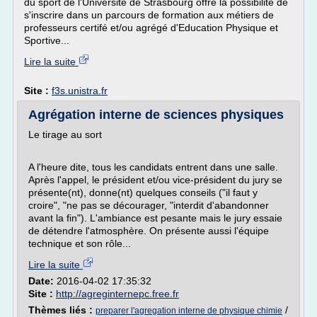
du sport de l'Université de Strasbourg offre la possibilité de
s'inscrire dans un parcours de formation aux métiers de
professeurs certifé et/ou agrégé d'Education Physique et
Sportive...
Lire la suite
Site :
f3s.unistra.fr
Agrégation interne de sciences physiques
Le tirage au sort
A l'heure dite, tous les candidats entrent dans une salle.
Après l'appel, le président et/ou vice-président du jury se
présente(nt), donne(nt) quelques conseils ("il faut y
croire", "ne pas se décourager, "interdit d'abandonner
avant la fin"). L'ambiance est pesante mais le jury essaie
de détendre l'atmosphère. On présente aussi l'équipe
technique et son rôle...
Lire la suite
Date:
2016-04-02 17:35:32
Site :
http://agreginternepc.free.fr
Thèmes liés :
/
preparer l'agregation interne de physique chimie