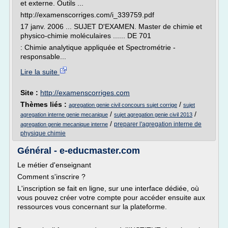
et externe. Outils ...
http://examenscorriges.com/i_339759.pdf
17 janv. 2006 ... SUJET D'EXAMEN. Master de chimie et
physico-chimie moléculaires ...... DE 701
: Chimie analytique appliquée et Spectrométrie -
responsable...
Lire la suite
Site :
http://examenscorriges.com
Thèmes liés :
/
agregation genie civil concours sujet corrige
sujet
/
/
agregation interne genie mecanique
sujet agregation genie civil 2013
/
preparer l'agregation interne de
agregation genie mecanique interne
physique chimie
Général - e-educmaster.com
Le métier d'enseignant
Comment s'inscrire ?
L'inscription se fait en ligne, sur une interface dédiée, où
vous pouvez créer votre compte pour accéder ensuite aux
ressources vous concernant sur la plateforme.