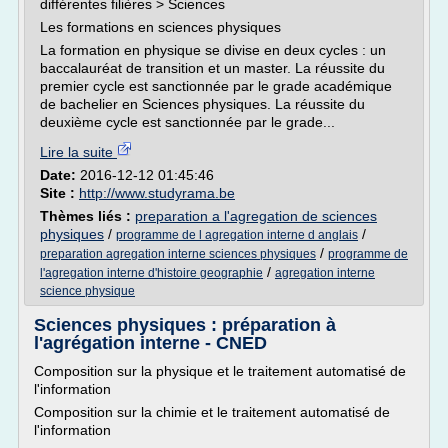
différentes filières > Sciences
Les formations en sciences physiques
La formation en physique se divise en deux cycles : un
baccalauréat de transition et un master. La réussite du
premier cycle est sanctionnée par le grade académique
de bachelier en Sciences physiques. La réussite du
deuxième cycle est sanctionnée par le grade...
Lire la suite
Date:
2016-12-12 01:45:46
Site :
http://www.studyrama.be
Thèmes liés :
preparation a l'agregation de sciences
physiques
/
/
programme de l agregation interne d anglais
/
preparation agregation interne sciences physiques
programme de
/
l'agregation interne d'histoire geographie
agregation interne
science physique
Sciences physiques : préparation à
l'agrégation interne - CNED
Composition sur la physique et le traitement automatisé de
l'information
Composition sur la chimie et le traitement automatisé de
l'information