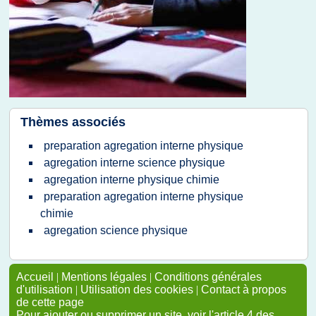
Thèmes associés
preparation agregation interne physique
agregation interne science physique
agregation interne physique chimie
preparation agregation interne physique
chimie
agregation science physique
Accueil
|
Mentions légales
|
Conditions générales
d'utilisation
|
Utilisation des cookies
|
Contact à propos
de cette page
Pour ajouter ou supprimer un site, voir l'article 4 des