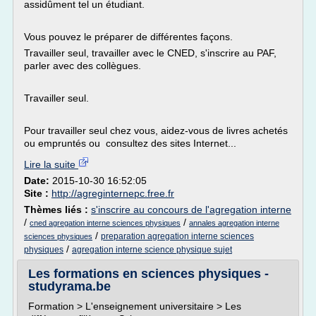
assidûment tel un étudiant.
Vous pouvez le préparer de différentes façons.
Travailler seul, travailler avec le CNED, s'inscrire au PAF,
parler avec des collègues.
Travailler seul.
Pour travailler seul chez vous, aidez-vous de livres achetés
ou empruntés ou consultez des sites Internet...
Lire la suite
Date:
2015-10-30 16:52:05
Site :
http://agreginternepc.free.fr
Thèmes liés :
s'inscrire au concours de l'agregation interne
/
/
cned agregation interne sciences physiques
annales agregation interne
/
preparation agregation interne sciences
sciences physiques
/
physiques
agregation interne science physique sujet
Les formations en sciences physiques -
studyrama.be
Formation > L'enseignement universitaire > Les