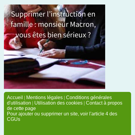
Accueil
|
Mentions légales
|
Conditions générales
d'utilisation
|
Utilisation des cookies
|
Contact à propos
de cette page
Pour ajouter ou supprimer un site, voir l'article 4 des
CGUs