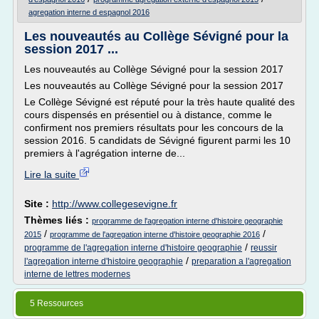
agregation interne d espagnol 2016
Les nouveautés au Collège Sévigné pour la
session 2017 ...
Les nouveautés au Collège Sévigné pour la session 2017
Les nouveautés au Collège Sévigné pour la session 2017
Le Collège Sévigné est réputé pour la très haute qualité des
cours dispensés en présentiel ou à distance, comme le
confirment nos premiers résultats pour les concours de la
session 2016. 5 candidats de Sévigné figurent parmi les 10
premiers à l'agrégation interne de...
Lire la suite
Site :
http://www.collegesevigne.fr
Thèmes liés :
programme de l'agregation interne d'histoire geographie
/
/
2015
programme de l'agregation interne d'histoire geographie 2016
/
programme de l'agregation interne d'histoire geographie
reussir
/
l'agregation interne d'histoire geographie
preparation a l'agregation
interne de lettres modernes
5 Ressources