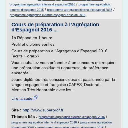
/
programme agregation interne d espagnol 2016
programme agregation
/
/
externe d'espagnol 2015
programme agregation interne d'espagnol 2015
programme agregation externe espagnol session 2016
Cours de préparation à l’Agrégation
d’Espagnol 2016 ...
1h Répond en 1 heure
Profil et diplôme vérifiés
Cours de préparation à l'Agrégation d'Espagnol 2016
(écrits + oraux)
Vous souhaitez vous présenter à un concours qui requiert
une préparation assidue et rigoureuse, de préférence
encadrée...
Jeune diplômée très consciencieuse et passionnée par la
langue espagnole et française (CAPES, Doctorat -
Mention Très Honorable avec les...
Lire la suite
Site :
http://www.superprof.fr
Thèmes liés :
/
programme agregation externe d'espagnol 2016
/
programme agregation interne d espagnol 2016
programme agregation
/
/
d'espagnol 2016
programme agregation externe d'espagnol 2015