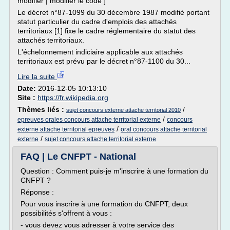
modifier | modifier le code ]
Le décret n°87-1099 du 30 décembre 1987 modifié portant
statut particulier du cadre d'emplois des attachés
territoriaux [1] fixe le cadre réglementaire du statut des
attachés territoriaux.
L'échelonnement indiciaire applicable aux attachés
territoriaux est prévu par le décret n°87-1100 du 30...
Lire la suite
Date:
2016-12-05 10:13:10
Site :
https://fr.wikipedia.org
Thèmes liés :
/
sujet concours externe attache territorial 2010
/
epreuves orales concours attache territorial externe
concours
/
externe attache territorial epreuves
oral concours attache territorial
/
externe
sujet concours attache territorial externe
FAQ | Le CNFPT - National
Question : Comment puis-je m'inscrire à une formation du
CNFPT ?
Réponse :
Pour vous inscrire à une formation du CNFPT, deux
possibilités s'offrent à vous :
- vous devez vous adresser à votre service des