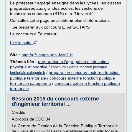
Le professeur agrégé enseigne dans les lycées, les classes
préparatoires aux grandes écoles, les sections de
techniciens supérieurs (BTS) et à l'Université.
Consultez cette page pour obtenir plus d'informations.
Se préparer aux concours ETAPS/CTAPS
Le concours d'Éducateur...
Lire la suite
Site :
http://ufr-staps.univ-lyon1.fr
Thèmes liés :
preparation a l'agregation d'education
physique et sportive
/
concours externe fonction publique
/
preparation concours externe fonction
territoriale categorie b
publique territoriale
/
concours externe fonction publique
territoriale categorie a
/
concours externe fonction publique
territoriale
Session 2015 du concours externe
d'ingénieur territorial ...
Crédits
A propos de CDG 34
Le Centre de Gestion de la Fonction Publique Territoriale
de l'Hérault (CDG 34) est un établissement public local au