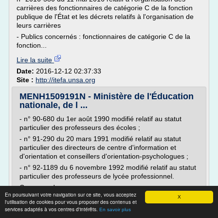
carrières des fonctionnaires de catégorie C de la fonction
publique de l'État et les décrets relatifs à l'organisation de
leurs carrières
- Publics concernés : fonctionnaires de catégorie C de la
fonction...
Lire la suite
Date:
2016-12-12 02:37:33
Site :
http://itefa.unsa.org
MENH1509191N - Ministère de l'Éducation
nationale, de l ...
- n° 90-680 du 1er août 1990 modifié relatif au statut
particulier des professeurs des écoles ;
- n° 91-290 du 20 mars 1991 modifié relatif au statut
particulier des directeurs de centre d'information et
d'orientation et conseillers d'orientation-psychologues ;
- n° 92-1189 du 6 novembre 1992 modifié relatif au statut
particulier des professeurs de lycée professionnel.
Concours de...
En poursuivant votre navigation sur ce site, vous acceptez
X
l'utilisation de cookies pour vous proposer des contenus et
Lire la suite
services adaptés à vos centres d'intérêts.
En savoir plus