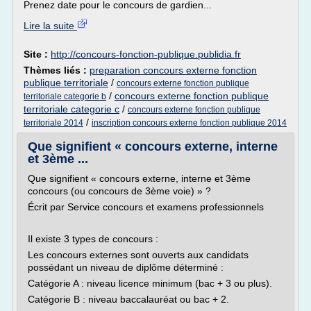
Prenez date pour le concours de gardien...
Lire la suite
Site :
http://concours-fonction-publique.publidia.fr
Thèmes liés :
preparation concours externe fonction
publique territoriale
/
concours externe fonction publique
/
concours externe fonction publique
territoriale categorie b
territoriale categorie c
/
concours externe fonction publique
/
territoriale 2014
inscription concours externe fonction publique 2014
Que signifient « concours externe, interne
et 3ème ...
Que signifient « concours externe, interne et 3ème
concours (ou concours de 3ème voie) » ?
Écrit par Service concours et examens professionnels
Il existe 3 types de concours :
Les concours externes sont ouverts aux candidats
possédant un niveau de diplôme déterminé :
Catégorie A : niveau licence minimum (bac + 3 ou plus).
Catégorie B : niveau baccalauréat ou bac + 2.