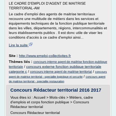
LE CADRE D'EMPLOI D'AGENT DE MAITRISE
TERRITORIAL-AM
Le cadre d'emploi des agents de maitrise territoriaux
recouvre une multitude de métiers dans les services et
équipements techniques de la fonction publique territoriale
dans les villes, départements, régions, intercommunalités et
leurs établissements publics . Il est donc utile de viser les
conditions d'accès à ce cadre d'emploi ainsi...
Lire la suite
Site :
http://www.emploi-collectivites.fr
Thèmes liés :
concours interne agent de maitrise fonction publique
/
concours externe fonction publique territoriale
territoriale
categorie c
/
/
concours interne agent de maitrise territorial
concours
/
agent de maitrise territorial - specialite logistique et securite
concours agent
de maitrise territorial - specialite restauration
Concours Rédacteur territorial 2016 2017
Vous êtes ici : Accueil > Mots-clés > Métiers, cadre
d'emplois et corps fonction publique > Concours
Rédacteur territorial
Concours Rédacteur territorial