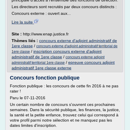
principale d'accès à l'ensemble des fonctions de direction.
Les directeurs sont recrutés par deux concours distincts :
Concours externe : ouvert aux...
Lire la suite
Site :
http://www.enap.justice.fr
Thèmes liés :
concours externe d'adjoint administratif de
1ere classe
/
concours externe d'adjoint administratif territorial de
/
inscription concours externe d'adjoint
1ere classe
administratif de 1ere classe
/
concours externe adjoint
/
epreuve concours adjoint
administratif territorial 1ere classe
administratif 1ere classe externe
Concours fonction publique
Fonction publique : les concours de cette fin 2016 à ne pas
rater !
Paru le 07-11-2016
Un certain nombre de concours s'ouvrent ces prochaines
semaines. Dans la sécurité publique, les finances, la justice,
la santé et la petite enfance, trouvez celui qui correspond à
votre profil parmi notre sélection et ne manquez pas les
dates limites d'inscription.