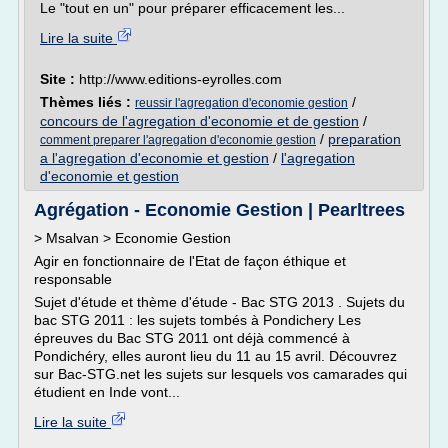
Le "tout en un" pour préparer efficacement les...
Lire la suite
Site :
http://www.editions-eyrolles.com
Thèmes liés :
/
reussir l'agregation d'economie gestion
concours de l'agregation d'economie et de gestion
/
/
preparation
comment preparer l'agregation d'economie gestion
a l'agregation d'economie et gestion
/
l'agregation
d'economie et gestion
Agrégation - Economie Gestion | Pearltrees
> Msalvan > Economie Gestion
Agir en fonctionnaire de l'Etat de façon éthique et
responsable
Sujet d'étude et thème d'étude - Bac STG 2013 . Sujets du
bac STG 2011 : les sujets tombés à Pondichery Les
épreuves du Bac STG 2011 ont déjà commencé à
Pondichéry, elles auront lieu du 11 au 15 avril. Découvrez
sur Bac-STG.net les sujets sur lesquels vos camarades qui
étudient en Inde vont...
Lire la suite