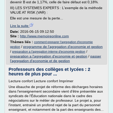
devenir B est de 1,17%, celle de faire défaut est 0,18%.
III) LES SYSTEMES EXPERTS : L'exemple de la méthode
VALUE AT RISK (VAR) :
Elle est une mesure de la perte...
Lire la suite
Date:
2016-06-15 09:12:50
Site :
http://www.memoireonline.com
Thèmes liés :
comment preparer l'agregation d'economie
/
programme de l'agregation d'economie et gestion
gestion
/
/
preparation a l'agregation interne d'economie gestion
preparation a l'agregation d'economie et gestion
/
passer
l'agregation d'economie et de gestion
Professeurs des collèges et lycées : 2
heures de plus pour ...
Lecture confort Lecture confort Imprimer
Une ébauche de projet de réforme des décharges horaires
dans l'enseignement secondaire vient d'être présentée aux
syndicats de l'Éducation nationale dans le cadre des
négociations sur le métier de professeur. Le projet a, pour
l'instant, entrainé un profond rejet de la part du personnel
enseignant, et notamment de la part des enseignants des...