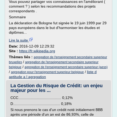
Vous pouvez partager vos connaissances en l'améliorant (
comment ? ) selon les recommandations des projets
correspondants .
Sommaire
La déclaration de Bologne fut signée le 19 juin 1999 par 29
pays européens dans le but d'harmoniser les études et
diplômes...
Lire la suite
Date:
2016-12-09 12:29:32
Site :
https://fr.wikipedia.org
Thèmes liés :
agregation de l'enseignement secondaire superieur
/
bruxelles
agregation de l'enseignement secondaire superieur
/
belgique
agregation de l'enseignement secondaire superieur (aess)
/
/
liste d
agregation pour l'enseignement superieur belgique
aptitude a l agregation
La Gestion du Risque de Crédit: un enjeu
majeur pour les ...
CCC......................................... 0,12%
D............................................. 0,18%
Si nous prenons le cas d'un crédit noté initialement BBB
après une période d'un an est de 86,93%, celle de