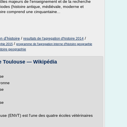
pôles majeurs de l'enseignement et de la recherche
ériodes (histoire antique, médiévale, moderne et
oire comprend une cinquantaine...
n d'histoire
/
/
resultats de l'agregation d'histoire 2014
/
aphie 2015
programme de l'agregation interne d'histoire geographie
stoire geographie
de Toulouse — Wikipédia
se
aronne
se
se
ouse (ENVT) est l'une des quatre écoles vétérinaires