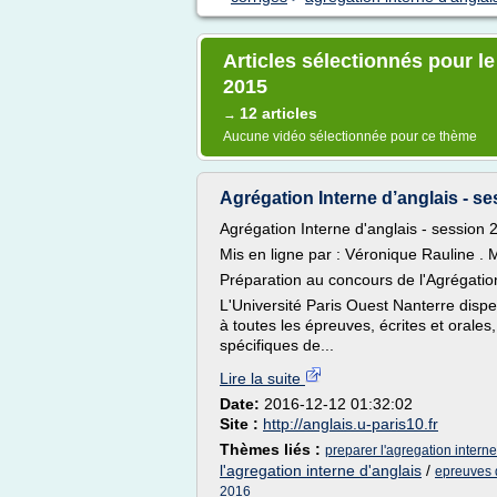
Articles sélectionnés pour le
2015
12 articles
→
Aucune vidéo sélectionnée pour ce thème
Agrégation Interne d’anglais - s
Agrégation Interne d'anglais - session 
Mis en ligne par : Véronique Rauline . 
Préparation au concours de l'Agrégation
L'Université Paris Ouest Nanterre dispe
à toutes les épreuves, écrites et orale
spécifiques de...
Lire la suite
Date:
2016-12-12 01:32:02
Site :
http://anglais.u-paris10.fr
Thèmes liés :
preparer l'agregation interne
l'agregation interne d'anglais
/
epreuves d
2016