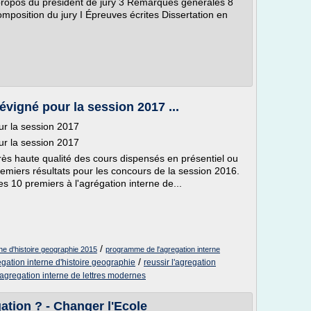
pos du président de jury 3 Remarques générales 8
omposition du jury I Épreuves écrites Dissertation en
vigné pour la session 2017 ...
r la session 2017
r la session 2017
rès haute qualité des cours dispensés en présentiel ou
emiers résultats pour les concours de la session 2016.
s 10 premiers à l'agrégation interne de...
/
ne d'histoire geographie 2015
programme de l'agregation interne
/
gation interne d'histoire geographie
reussir l'agregation
'agregation interne de lettres modernes
gation ? - Changer l'Ecole