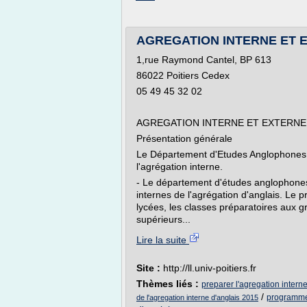
AGREGATION INTERNE ET EXT
1,rue Raymond Cantel, BP 613
86022 Poitiers Cedex
05 49 45 32 02
AGREGATION INTERNE ET EXTERNE
Présentation générale
Le Département d'Etudes Anglophones p
l'agrégation interne.
- Le département d'études anglophone
internes de l'agrégation d'anglais. Le
lycées, les classes préparatoires aux g
supérieurs...
Lire la suite
Site :
http://ll.univ-poitiers.fr
Thèmes liés :
preparer l'agregation interne
/
programme 
de l'agregation interne d'anglais 2015