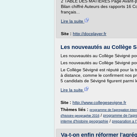
2 TABLE DES MATIÈRES Page Avant-pro
Bilan chiffré Auteurs des rapports 16 C
français...
Lire la suite
Site :
http://docplayer.fr
Les nouveautés au Collège Sé
Les nouveautés au Collège Sévigné pou
Les nouveautés au Collège Sévigné pou
Le Collège Sévigné est réputé pour la t
à distance, comme le confirment nos pr
5 candidats de Sévigné figurent parmi le
Lire la suite
Site :
http://www.collegesevigne.fr
Thèmes liés :
programme de l'agregation inter
/
programme de l'agre
d'histoire geographie 2016
/
interne d'histoire geographie
preparation a l
Va-t-on enfin réformer l'agré