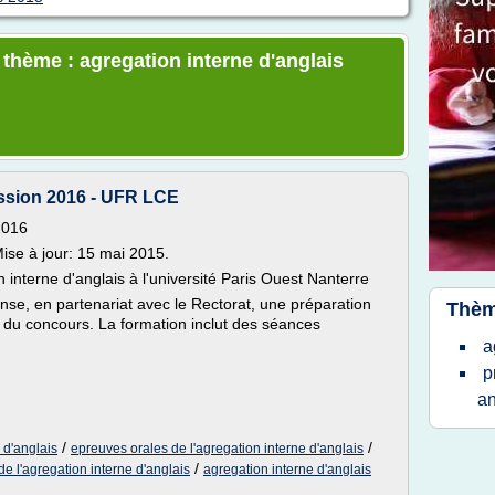
 thème : agregation interne d'anglais
ession 2016 - UFR LCE
2016
Mise à jour: 15 mai 2015.
 interne d'anglais à l'université Paris Ouest Nanterre
nse, en partenariat avec le Rectorat, une préparation
Thèm
s, du concours. La formation inclut des séances
a
p
an
/
/
 d'anglais
epreuves orales de l'agregation interne d'anglais
/
e l'agregation interne d'anglais
agregation interne d'anglais