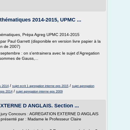
thématiques 2014-2015, UPMC ...
mathématiques, Prépa Agreg UPMC 2014-2015
par Paul Garrett (disponible en version livre papier à la
ion de 2007)
 septembre : on s'entrainera avec le sujet d'Agregation
s sommes de Gauss,...
/
/
is 2014
sujet ecrit 1 agregation interne eps 2015
sujet agregation
/
e eps 2014
sujet agregation interne eps 2009
TERNE D ANGLAIS. Section ...
de jury Concours : AGREGATION EXTERNE D ANGLAIS
 présenté par : Madame le Professeur Claire