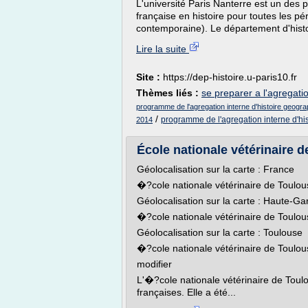
L'université Paris Nanterre est un des 
française en histoire pour toutes les p
contemporaine). Le département d'hist
Lire la suite
Site :
https://dep-histoire.u-paris10.fr
Thèmes liés :
se preparer a l'agregatio
programme de l'agregation interne d'histoire geogr
/
programme de l'agregation interne d'hi
2014
École nationale vétérinaire 
Géolocalisation sur la carte : France
�?cole nationale vétérinaire de Toulou
Géolocalisation sur la carte : Haute-G
�?cole nationale vétérinaire de Toulou
Géolocalisation sur la carte : Toulouse
�?cole nationale vétérinaire de Toulou
modifier
L'�?cole nationale vétérinaire de Toul
françaises. Elle a été...