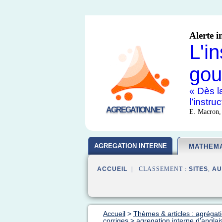
Alerte i
L'i
gou
« Dès la
l’instr
AGREGATION.NET
E. Macron,
AGREGATION INTERNE
MATHEM
ACCUEIL
| CLASSEMENT :
SITES
,
AU
Accueil
>
Thèmes & articles : agrégat
corriges
>
agregation interne d'angla