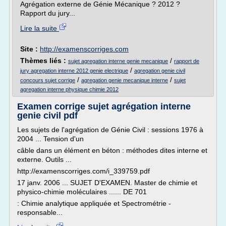
Agrégation externe de Génie Mécanique ? 2012 ?
Rapport du jury...
Lire la suite
Site :
http://examenscorriges.com
Thèmes liés :
/
sujet agregation interne genie mecanique
rapport de
/
jury agregation interne 2012 genie electrique
agregation genie civil
/
/
concours sujet corrige
agregation genie mecanique interne
sujet
agregation interne physique chimie 2012
Examen corrige sujet agrégation interne
genie civil pdf
Les sujets de l'agrégation de Génie Civil : sessions 1976 à
2004 ... Tension d'un
câble dans un élément en béton : méthodes dites interne et
externe. Outils ...
http://examenscorriges.com/i_339759.pdf
17 janv. 2006 ... SUJET D'EXAMEN. Master de chimie et
physico-chimie moléculaires ...... DE 701
: Chimie analytique appliquée et Spectrométrie -
responsable...