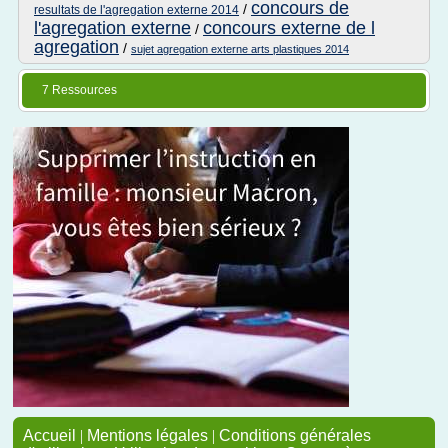
concours de
/
resultats de l'agregation externe 2014
l'agregation externe
concours externe de l
/
agregation
/
sujet agregation externe arts plastiques 2014
7 Ressources
Accueil
|
Mentions légales
|
Conditions générales