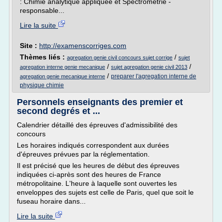
: Chimie analytique appliquée et Spectrométrie -
responsable...
Lire la suite
Site :
http://examenscorriges.com
Thèmes liés :
/
agregation genie civil concours sujet corrige
sujet
/
/
agregation interne genie mecanique
sujet agregation genie civil 2013
/
preparer l'agregation interne de
agregation genie mecanique interne
physique chimie
Personnels enseignants des premier et
second degrés et ...
Calendrier détaillé des épreuves d'admissibilité des
concours
Les horaires indiqués correspondent aux durées
d'épreuves prévues par la réglementation.
Il est précisé que les heures de début des épreuves
indiquées ci-après sont des heures de France
métropolitaine. L'heure à laquelle sont ouvertes les
enveloppes des sujets est celle de Paris, quel que soit le
fuseau horaire dans...
Lire la suite