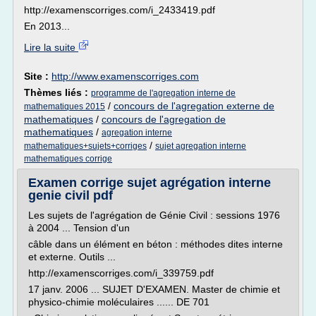
http://examenscorriges.com/i_2433419.pdf
En 2013...
Lire la suite
Site :
http://www.examenscorriges.com
Thèmes liés :
programme de l'agregation interne de
/
concours de l'agregation externe de
mathematiques 2015
mathematiques
/
concours de l'agregation de
mathematiques
/
agregation interne
/
mathematiques+sujets+corriges
sujet agregation interne
mathematiques corrige
Examen corrige sujet agrégation interne
genie civil pdf
Les sujets de l'agrégation de Génie Civil : sessions 1976
à 2004 ... Tension d'un
câble dans un élément en béton : méthodes dites interne
et externe. Outils ...
http://examenscorriges.com/i_339759.pdf
17 janv. 2006 ... SUJET D'EXAMEN. Master de chimie et
physico-chimie moléculaires ...... DE 701