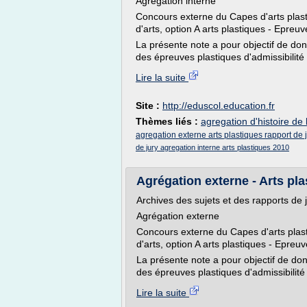
Agrégation interne
Concours externe du Capes d'arts plast
d'arts, option A arts plastiques - Epreu
La présente note a pour objectif de donn
des épreuves plastiques d'admissibilité
Lire la suite
Site :
http://eduscol.education.fr
Thèmes liés :
agregation d'histoire de l
agregation externe arts plastiques rapport de 
de jury agregation interne arts plastiques 2010
Agrégation externe - Arts pl
Archives des sujets et des rapports de 
Agrégation externe
Concours externe du Capes d'arts plast
d'arts, option A arts plastiques - Epreu
La présente note a pour objectif de donn
des épreuves plastiques d'admissibilité
Lire la suite