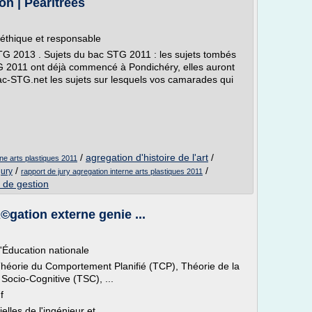
n | Pearltrees
n éthique et responsable
TG 2013 . Sujets du bac STG 2011 : les sujets tombés
 2011 ont déjà commencé à Pondichéry, elles auront
Bac-STG.net les sujets sur lesquels vos camarades qui
/
agregation d'histoire de l'art
/
rne arts plastiques 2011
/
/
jury
rapport de jury agregation interne arts plastiques 2011
 de gestion
gation externe genie ...
l'Éducation nationale
Théorie du Comportement Planifié (TCP), Théorie de la
 Socio-Cognitive (TSC), ...
f
lles de l'ingénieur et ...