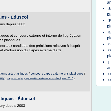
ar
a
pl
ues - Éduscol
s
jury depuis 2003
pl
a
iques et concours externe et interne de l'agrégation
pl
ves plastiques
a
er aux candidats des précisions relatives à l'esprit
c
 et d'admission du Capes externe d'arts...
pl
p
ar
/
/
c
erne arts plastiques
concours capes externe arts plastiques
/
/
jury
rapport de jury agregation externe arts plastiques 2010
c
stiques - Éduscol
jury depuis 2003