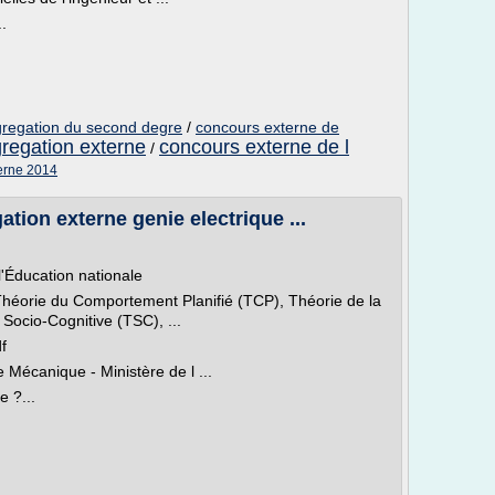
.
gregation du second degre
/
concours externe de
gregation externe
concours externe de l
/
terne 2014
tion externe genie electrique ...
l'Éducation nationale
Théorie du Comportement Planifié (TCP), Théorie de la
e Socio-Cognitive (TSC), ...
f
 Mécanique - Ministère de l ...
 ?...