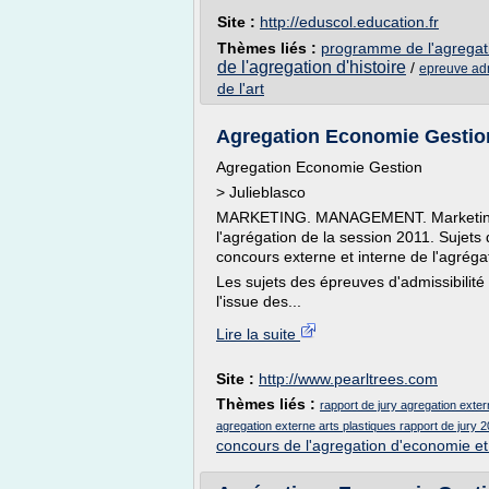
Site :
http://eduscol.education.fr
Thèmes liés :
programme de l'agregati
de l'agregation d'histoire
/
epreuve adm
de l'art
Agregation Economie Gestion
Agregation Economie Gestion
> Julieblasco
MARKETING. MANAGEMENT. Marketing. S
l'agrégation de la session 2011. Sujets 
concours externe et interne de l'agréga
Les sujets des épreuves d'admissibilité
l'issue des...
Lire la suite
Site :
http://www.pearltrees.com
Thèmes liés :
rapport de jury agregation exter
agregation externe arts plastiques rapport de jury 
concours de l'agregation d'economie et