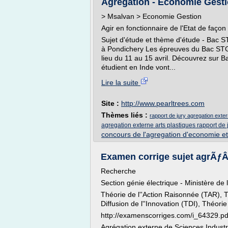
Agrégation - Economie Gestio
> Msalvan > Economie Gestion
Agir en fonctionnaire de l'Etat de faço
Sujet d'étude et thème d'étude - Bac S
à Pondichery Les épreuves du Bac STG
lieu du 11 au 15 avril. Découvrez sur 
étudient en Inde vont...
Lire la suite
Site :
http://www.pearltrees.com
Thèmes liés :
rapport de jury agregation exte
agregation externe arts plastiques rapport de 
concours de l'agregation d'economie et
Examen corrige sujet agrÃƒÂ©
Recherche
Section génie électrique - Ministère de 
Théorie de l''Action Raisonnée (TAR), 
Diffusion de l''Innovation (TDI), Théorie
http://examenscorriges.com/i_64329.pd
Agrégation externe de Sciences Industrie