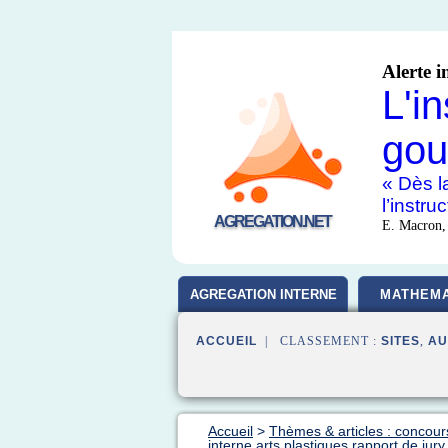
Alerte i
L'i
gou
« Dès la
l’instr
AGREGATION.NET
E. Macron,
AGREGATION INTERNE
MATHEMA
ACCUEIL
| CLASSEMENT :
SITES
,
AU
Accueil
>
Thèmes & articles : concour
interne arts plastiques rapport de jury