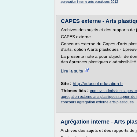
agregation interne arts plastiques 2012
CAPES externe - Arts plastiq
Archives des sujets et des rapports de 
CAPES externe
Concours externe du Capes d'arts plast
d'arts, option A arts plastiques - Epreu
La présente note a pour objectif de donn
des épreuves plastiques d'admissibilité
Lire la suite
Site :
http://eduscol.education.fr
Thèmes liés :
epreuve admission capes ext
agregation externe arts plastiques rapport de 
concours agregation externe arts plastiques
Agrégation interne - Arts pla
Archives des sujets et des rapports de 