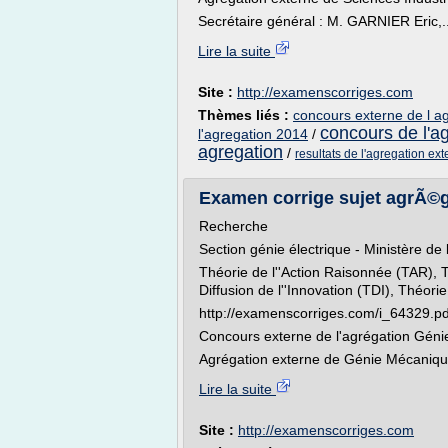
Secrétaire général : M. GARNIER Eric,..
Lire la suite
Site :
http://examenscorriges.com
Thèmes liés :
concours externe de l a
concours de l'a
l'agregation 2014
/
agregation
/
resultats de l'agregation ex
Examen corrige sujet agrÃ©ga
Recherche
Section génie électrique - Ministère de 
Théorie de l''Action Raisonnée (TAR), 
Diffusion de l''Innovation (TDI), Théori
http://examenscorriges.com/i_64329.pd
Concours externe de l'agrégation Génie
Agrégation externe de Génie Mécanique
Lire la suite
Site :
http://examenscorriges.com