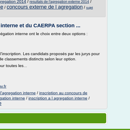
gregation 2014
/
/
resultats de l'agregation externe 2014
ne
concours externe de l agregation
/
/
sujet
 interne et du CAERPA section ...
régation interne ont le choix entre deux options :
 l'inscription. Les candidats proposés par les jurys pour
t de classements distincts selon leur option.
r toutes les...
v.fr
 l'agregation interne
/
inscription au concours de
egation interne
/
inscription a l agregation interne
/
e