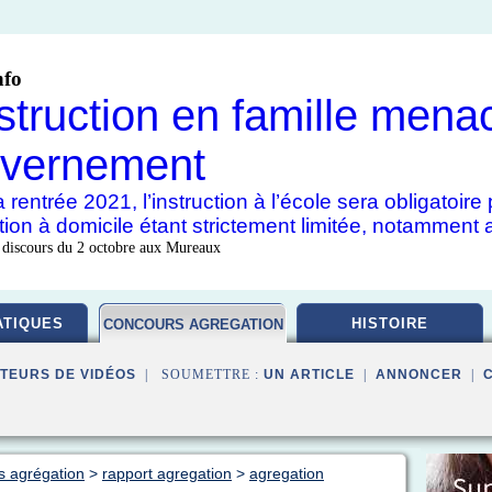
nfo
nstruction en famille mena
vernement
 rentrée 2021, l’instruction à l’école sera obligatoir
uction à domicile étant strictement limitée, notamment 
 discours du 2 octobre aux Mureaux
TIQUES
HISTOIRE
CONCOURS AGREGATION
TEURS DE VIDÉOS
| SOUMETTRE :
UN ARTICLE
|
ANNONCER
|
s agrégation
>
rapport agregation
>
agregation