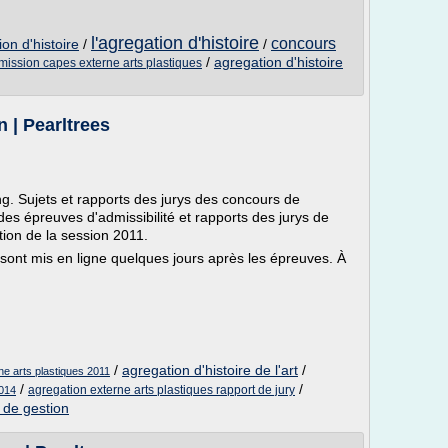
l'agregation d'histoire
concours
on d'histoire
/
/
/
agregation d'histoire
ission capes externe arts plastiques
 | Pearltrees
ujets et rapports des jurys des concours de
des épreuves d'admissibilité et rapports des jurys de
tion de la session 2011.
 sont mis en ligne quelques jours après les épreuves. À
/
agregation d'histoire de l'art
/
ne arts plastiques 2011
/
/
agregation externe arts plastiques rapport de jury
2014
 de gestion