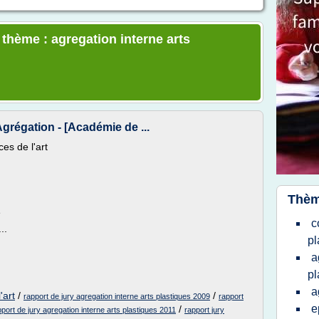
 thème : agregation interne arts
Agrégation - [Académie de ...
es de l'art
Thèm
e
c
..
pl
a
pl
a
'art
/
/
rapport de jury agregation interne arts plastiques 2009
rapport
e
/
pport de jury agregation interne arts plastiques 2011
rapport jury