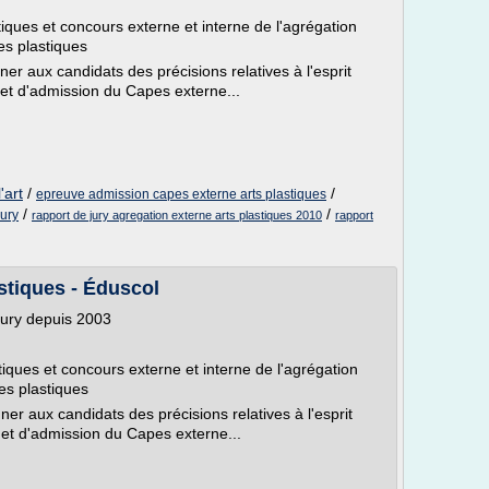
iques et concours externe et interne de l'agrégation
ves plastiques
er aux candidats des précisions relatives à l'esprit
 et d'admission du Capes externe...
'art
/
/
epreuve admission capes externe arts plastiques
/
/
jury
rapport de jury agregation externe arts plastiques 2010
rapport
astiques - Éduscol
jury depuis 2003
iques et concours externe et interne de l'agrégation
ves plastiques
er aux candidats des précisions relatives à l'esprit
 et d'admission du Capes externe...