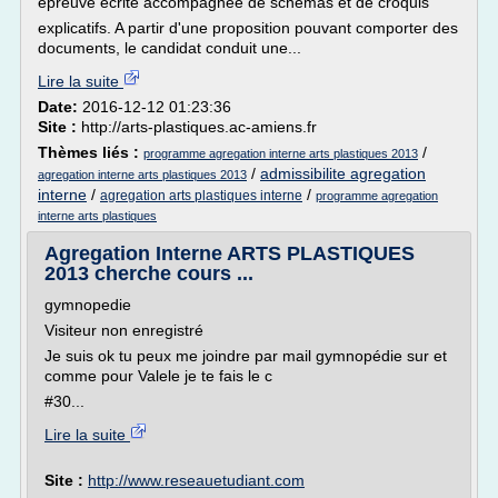
épreuve écrite accompagnée de schémas et de croquis
explicatifs. A partir d'une proposition pouvant comporter des
documents, le candidat conduit une...
Lire la suite
Date:
2016-12-12 01:23:36
Site :
http://arts-plastiques.ac-amiens.fr
Thèmes liés :
/
programme agregation interne arts plastiques 2013
/
admissibilite agregation
agregation interne arts plastiques 2013
interne
/
/
agregation arts plastiques interne
programme agregation
interne arts plastiques
Agregation Interne ARTS PLASTIQUES
2013 cherche cours ...
gymnopedie
Visiteur non enregistré
Je suis ok tu peux me joindre par mail gymnopédie sur et
comme pour Valele je te fais le c
#30...
Lire la suite
Site :
http://www.reseauetudiant.com