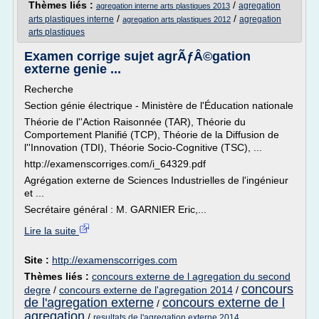
Thèmes liés :
/
agregation
agregation interne arts plastiques 2013
/
/
arts plastiques interne
agregation
agregation arts plastiques 2012
arts plastiques
Examen corrige sujet agrÃƒÂ©gation
externe genie ...
Recherche
Section génie électrique - Ministère de l'Éducation nationale
Théorie de l''Action Raisonnée (TAR), Théorie du
Comportement Planifié (TCP), Théorie de la Diffusion de
l''Innovation (TDI), Théorie Socio-Cognitive (TSC), ...
http://examenscorriges.com/i_64329.pdf
Agrégation externe de Sciences Industrielles de l'ingénieur
et ...
Secrétaire général : M. GARNIER Eric,...
Lire la suite
Site :
http://examenscorriges.com
Thèmes liés :
concours externe de l agregation du second
concours
degre
/
concours externe de l'agregation 2014
/
de l'agregation externe
concours externe de l
/
agregation
/
resultats de l'agregation externe 2014