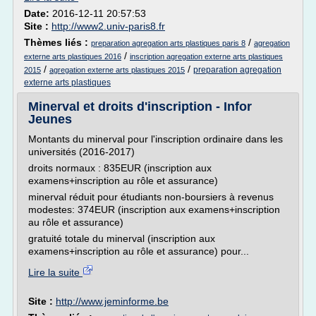
Date:
2016-12-11 20:57:53
Site :
http://www2.univ-paris8.fr
Thèmes liés :
/
preparation agregation arts plastiques paris 8
agregation
/
externe arts plastiques 2016
inscription agregation externe arts plastiques
/
/
preparation agregation
2015
agregation externe arts plastiques 2015
externe arts plastiques
Minerval et droits d'inscription - Infor
Jeunes
Montants du minerval pour l'inscription ordinaire dans les
universités (2016-2017)
droits normaux : 835EUR (inscription aux
examens+inscription au rôle et assurance)
minerval réduit pour étudiants non-boursiers à revenus
modestes: 374EUR (inscription aux examens+inscription
au rôle et assurance)
gratuité totale du minerval (inscription aux
examens+inscription au rôle et assurance) pour...
Lire la suite
Site :
http://www.jeminforme.be