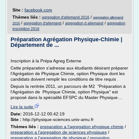
Site :
facebook.com
Thèmes liés :
/
agregation d'allemand 2016
agregation allemand
/
/
/
agregation d'allemand
agregation d allemand
agregation
2016
inscription 2016
Préparation Agrégation Physique-Chimie |
Département de ...
Inscription à la Prépa Agreg Externe
Cette préparation s'adresse aux étudiants désirant préparer
l'Agrégation de Physique Chimie, option Physique dont les
candidats doivent remplir les conditions de titre requis .
Depuis la rentrée 2011, un parcours de M2 "Préparation à
l'Agrégation de Physique Chimie, option Physique" est
proposé dans la spécialité EFSPC du Master Physique....
Lire la suite
Date:
2016-12-12 00:42:19
Site :
http://physique-sciences.univ-amu.fr
Thèmes liés :
preparation a l'agregation physique chimie
/
preparation a l'agregation de sciences physiques
/
preparation a l'agregation de physique
/
preparation