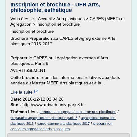
Inscription et brochure - UFR Arts,
philosophie, esthétique
Vous êtes ici : Accueil > Arts plastiques > CAPES (MEEF) et
Agrégation > Inscription et brochure
Inscription et brochure
Brochure Préparation au CAPES et Agreg externe Arts
plastiques 2016-2017
Préparer le CAPES ou l'Agrégation externes d'Arts
plastiques à Paris 8
AVERTISSEMENT
Cette brochure réunit les informations relatives aux deux
années du Master MEEF Arts plastiques et à la...
Lire la suite
Date:
2016-12-12 02:04:28
Site :
http://www-artweb.univ-paris8.fr
Thèmes liés :
/
preparation agregation externe arts plastiques
/
preparation agregation arts plastiques paris 8
agregation externe arts
/
/
preparation
plastiques 2016
capes externe arts plastiques 2017
concours agregation arts plastiques