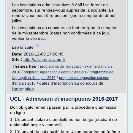
Les inscriptions administratives à AMU se feront en
septembre, sur rendez-vous auprès de la scolarité. Le
rendez-vous peut être pris en ligne à compter de début
juillet.
Les inscriptions au concours se font en ligne, à compter
de la mi-septembre (dates non confirmées à ce jour,
vérifier le site du...
Lire la suite
Date:
2016-12-09 17:00:49
Site :
http://allsh.univ-amu.fr
Thèmes liés :
programme de l'agregation externe d'anglais
/
/
2016
preparer l'agregation externe d'anglais
programme de
/
l'agregation d'anglais 2016
programme agregation externe
/
dates d'inscription au concours de
d'anglais 2016
l'agregation
UCL - Admission et inscriptions 2016-2017
Doit obligatoirement passer par la procédure d'admission
en ligne :
1. L'étudiant titulaire d'un diplôme non belge (étudiant de
nationalité belge y compris)
2. L'étudiant de nationalité hors Union européenne (même