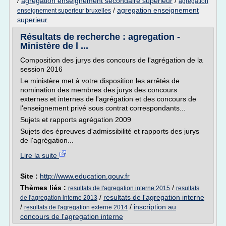
/
agregation enseignement secondaire superieur
/
agregation
/
agregation enseignement
enseignement superieur bruxelles
superieur
Résultats de recherche : agregation -
Ministère de l ...
Composition des jurys des concours de l'agrégation de la
session 2016
Le ministère met à votre disposition les arrêtés de
nomination des membres des jurys des concours
externes et internes de l'agrégation et des concours de
l'enseignement privé sous contrat correspondants...
Sujets et rapports agrégation 2009
Sujets des épreuves d'admissibilité et rapports des jurys
de l'agrégation...
Lire la suite
Site :
http://www.education.gouv.fr
Thèmes liés :
/
resultats de l'agregation interne 2015
resultats
/
resultats de l'agregation interne
de l'agregation interne 2013
/
/
inscription au
resultats de l'agregation externe 2014
concours de l'agregation interne