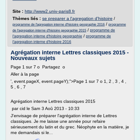
Site :
http://www2.univ-paris8.fr
Thèmes liés :
se preparer a l'agregation d'histoire
/
/
programme de l'agregation interne d'histoire geographie 2016
programme
/
programme de
de l'agregation interne d'histoire geographie 2015
/
l'agregation interne d'histoire geographie
programme de
l'agregation interne d'histoire 2016
Agrégation interne Lettres classiques 2015 -
Nouveaux sujets
Page 1 sur 7 o Partagez o
Aller à la page
', event.pageX, event.pageY);">Page 1 sur 7 o 1, 2 , 3 , 4 ,
5 , 6 , 7
Agrégation interne Lettres classiques 2015
par cid le Sam 3 Aoû 2013 - 10:33
J'envisage de préparer l'agrégation interne de Lettres
classiques. Je me laisse une année pour refaire
sérieusement du latin et du grec. Néophyte en la matière, je
me demandais si le...