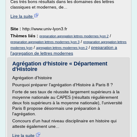
Ces très bons résultats dans les domaines des lettres
classiques et modernes, de...
Lire la suite
Site :
http://www.univ-lyon3.fr
Thèmes liés :
/
preparation agregation lettres modernes lyon 2
/
preparation agregation lettres modernes lyon 3
preparation agregation lettres
/
/
preparation a
modernes lyon
agregation lettres modernes lyon 2
l'agregation de lettres modernes
Agrégation d’histoire « Département
d'Histoire
Agrégation d'histoire
Pourquoi préparer l'agrégation d'Histoire à Paris 8 ?
Forte de ses taux de réussite largement supérieurs à la
moyenne nationale au CAPES (résultats régulièrement
deux fois supérieurs à la moyenne nationale), l'université
Paris 8 propose désormais une préparation à
l'agrégation.
Concours d'un haut niveau disciplinaire en histoire qui
atteste également une...
Lire la suite