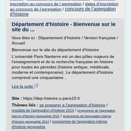
inscription au concours de l agregation
/
dates d'inscription
concours de l'agregation
au concours de l'agregation
/
d'histoire
Département d'histoire - Bienvenue sur le
site du ...
Vous êtes ici : Département d'histoire / Version française /
Accueil
Bienvenue sur le site du département d'histoire
L'université Paris Nanterre est un des pôles majeurs de
l'enseignement et de la recherche française en histoire
pour toutes les périodes (histoire antique, médiévale,
moderne et contemporaine). Le département d'histoire
comprend une cinquantaine...
Lire la suite
Site :
https://dep-histoire.u-paris10.fr
Thèmes liés :
se preparer a l'agregation d'histoire
/
/
resultats de l'agregation d'histoire 2014
programme de l'agregation
/
interne d'histoire geographie 2015
programme de l'agregation interne
/
programme de l'agregation interne
d'histoire geographie 2014
d'histoire geographie