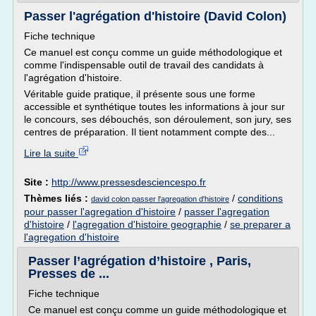
Passer l'agrégation d'histoire (David Colon)
Fiche technique
Ce manuel est conçu comme un guide méthodologique et
comme l'indispensable outil de travail des candidats à
l'agrégation d'histoire.
Véritable guide pratique, il présente sous une forme
accessible et synthétique toutes les informations à jour sur
le concours, ses débouchés, son déroulement, son jury, ses
centres de préparation. Il tient notamment compte des...
Lire la suite
Site :
http://www.pressesdesciencespo.fr
Thèmes liés :
/
conditions
david colon passer l'agregation d'histoire
pour passer l'agregation d'histoire
/
passer l'agregation
d'histoire
/
l'agregation d'histoire geographie
/
se preparer a
l'agregation d'histoire
Passer l’agrégation d’histoire , Paris,
Presses de ...
Fiche technique
Ce manuel est conçu comme un guide méthodologique et