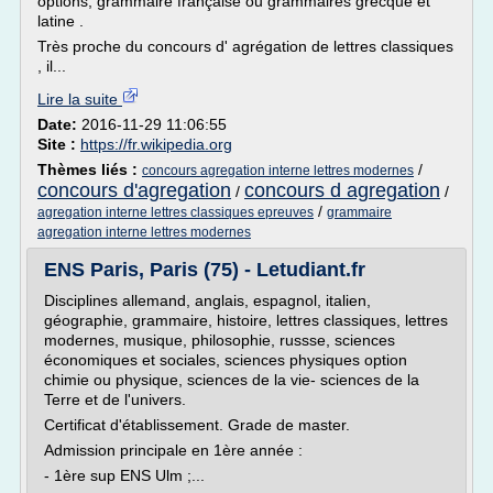
options, grammaire française ou grammaires grecque et
latine .
Très proche du concours d' agrégation de lettres classiques
, il...
Lire la suite
Date:
2016-11-29 11:06:55
Site :
https://fr.wikipedia.org
Thèmes liés :
/
concours agregation interne lettres modernes
concours d'agregation
concours d agregation
/
/
/
agregation interne lettres classiques epreuves
grammaire
agregation interne lettres modernes
ENS Paris, Paris (75) - Letudiant.fr
Disciplines allemand, anglais, espagnol, italien,
géographie, grammaire, histoire, lettres classiques, lettres
modernes, musique, philosophie, russse, sciences
économiques et sociales, sciences physiques option
chimie ou physique, sciences de la vie- sciences de la
Terre et de l'univers.
Certificat d'établissement. Grade de master.
Admission principale en 1ère année :
- 1ère sup ENS Ulm ;...