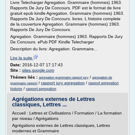
Livre Telecharger Agregation. Grammaire (hommes) 1963.
Rapports De Jury De Concours. PDF est le format de livre
gratuit epub kindle Agregation. Grammaire (hommes) 1963.
Rapports De Jury De Concours. livres. L histoire complete
de la couverture Agregation. Grammaire (hommes) 1963.
Rapports De Jury De Concours.
Agregation. Grammaire (hommes) 1963. Rapports De Jury
De Concours. ePub PDF Kindle Telecharger
Description du livre: Agregation. Grammaire...
Lire la suite
Date:
2016-12-07 17:17:43
Site :
sites.google.com
Thèmes liés :
/
agregation grammaire rapport jury
agregation de
/
rapport jury agregation
/
rapport agregation
grammaire rapport
/
histoire
rapport agregation
Agrégations externes de Lettres
classiques, Lettres ...
Accueil : Lettres et Civilisations / Formation / La formation
par niveau / Agrégations
Agrégations externes de Lettres classiques, Lettres
modernes et Grammaire