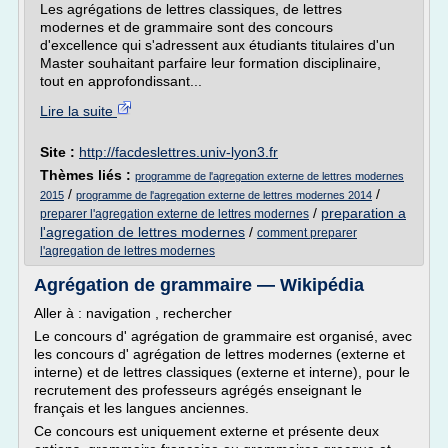
Les agrégations de lettres classiques, de lettres
modernes et de grammaire sont des concours
d'excellence qui s'adressent aux étudiants titulaires d'un
Master souhaitant parfaire leur formation disciplinaire,
tout en approfondissant...
Lire la suite
Site :
http://facdeslettres.univ-lyon3.fr
Thèmes liés :
programme de l'agregation externe de lettres modernes
/
/
2015
programme de l'agregation externe de lettres modernes 2014
/
preparation a
preparer l'agregation externe de lettres modernes
l'agregation de lettres modernes
/
comment preparer
l'agregation de lettres modernes
Agrégation de grammaire — Wikipédia
Aller à : navigation , rechercher
Le concours d' agrégation de grammaire est organisé, avec
les concours d' agrégation de lettres modernes (externe et
interne) et de lettres classiques (externe et interne), pour le
recrutement des professeurs agrégés enseignant le
français et les langues anciennes.
Ce concours est uniquement externe et présente deux