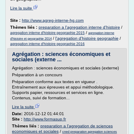
Lire la suite
Site :
http://www.agreg-interne-hg.com
Thèmes liés :
preparation a l'agregation interne d'histoire
/
/
agregation interne d'histoire geographie 2015
agregation interne
/
l'agregation d'histoire geographie
/
d'histoire et geographie 2014
agregation interne d'histoire geographie 2016
Agrégation : sciences économiques et
sociales (externe ...
Agrégation : sciences économiques et sociales (externe)
Préparation à un concours
Préparation conforme aux textes en vigueur .
Entraînement aux épreuves et appui méthodologique.
Supports papier, ressources et services en ligne.
Contenus, suivi de formation...
Lire la suite
Date:
2016-12-12 01:44:01
Site :
http://www.formasup.fr
Thèmes liés :
preparation a l'agregation de sciences
economiques et sociales
/
cned preparation agregation sciences