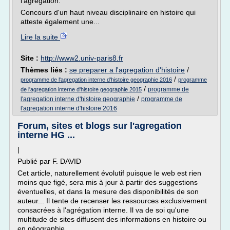
l'agrégation.
Concours d'un haut niveau disciplinaire en histoire qui
atteste également une...
Lire la suite
Site :
http://www2.univ-paris8.fr
Thèmes liés :
se preparer a l'agregation d'histoire
/
/
programme de l'agregation interne d'histoire geographie 2016
programme
/
programme de
de l'agregation interne d'histoire geographie 2015
/
l'agregation interne d'histoire geographie
programme de
l'agregation interne d'histoire 2016
Forum, sites et blogs sur l'agregation
interne HG ...
|
Publié par F. DAVID
Cet article, naturellement évolutif puisque le web est rien
moins que figé, sera mis à jour à partir des suggestions
éventuelles, et dans la mesure des disponibilités de son
auteur... Il tente de recenser les ressources exclusivement
consacrées à l'agrégation interne. Il va de soi qu'une
multitude de sites diffusent des informations en histoire ou
en géographie...