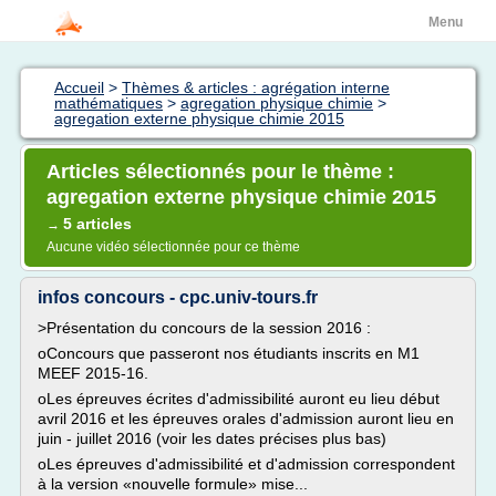
Menu
Accueil
>
Thèmes & articles : agrégation interne
mathématiques
>
agregation physique chimie
>
agregation externe physique chimie 2015
Articles sélectionnés pour le thème :
agregation externe physique chimie 2015
5 articles
→
Aucune vidéo sélectionnée pour ce thème
infos concours - cpc.univ-tours.fr
>Présentation du concours de la session 2016 :
oConcours que passeront nos étudiants inscrits en M1
MEEF 2015-16.
oLes épreuves écrites d'admissibilité auront eu lieu début
avril 2016 et les épreuves orales d'admission auront lieu en
juin - juillet 2016 (voir les dates précises plus bas)
oLes épreuves d'admissibilité et d'admission correspondent
à la version «nouvelle formule» mise...