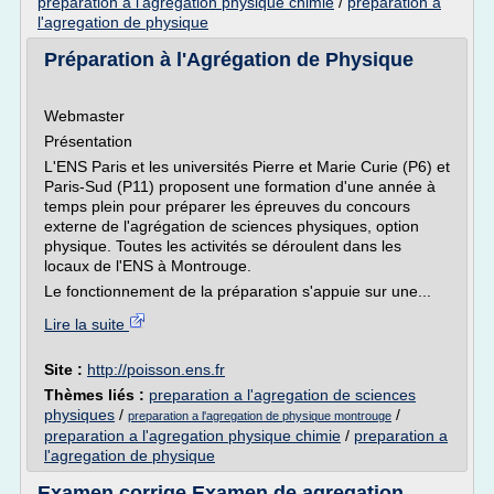
preparation a l'agregation physique chimie
/
preparation a
l'agregation de physique
Préparation à l'Agrégation de Physique
Webmaster
Présentation
L'ENS Paris et les universités Pierre et Marie Curie (P6) et
Paris-Sud (P11) proposent une formation d'une année à
temps plein pour préparer les épreuves du concours
externe de l'agrégation de sciences physiques, option
physique. Toutes les activités se déroulent dans les
locaux de l'ENS à Montrouge.
Le fonctionnement de la préparation s'appuie sur une...
Lire la suite
Site :
http://poisson.ens.fr
Thèmes liés :
preparation a l'agregation de sciences
physiques
/
/
preparation a l'agregation de physique montrouge
preparation a l'agregation physique chimie
/
preparation a
l'agregation de physique
Examen corrige Examen de agregation