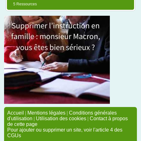
5 Ressources
Accueil
|
Mentions légales
|
Conditions générales
d'utilisation
|
Utilisation des cookies
|
Contact à propos
de cette page
Pour ajouter ou supprimer un site, voir l'article 4 des
CGUs