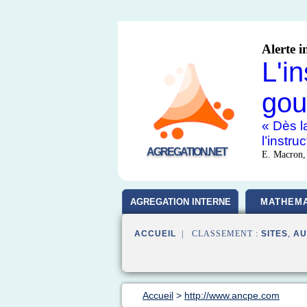
Alerte i
L'i
gou
« Dès la
l’instr
AGREGATION.NET
E. Macron,
AGREGATION INTERNE
MATHEMA
ACCUEIL
| CLASSEMENT :
SITES
,
AU
Accueil
>
http://www.ancpe.com