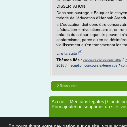
DISSERTATION
Dans son ouvrage « Eduquer le citoyen 
théorie de l'éducation d'Hannah Arendt 
« L'éducation doit donc être conservat
L'éducation « révolutionnaire », en rompa
enfants du sol sur lequel ils peuvent s'
conformisme, parce qu'en se désintére
vieillissement qu'en transmettant les tr
Lire la suite
Thèmes liés :
/
i
concours cpe externe 2007
/
/
2016
inscription concours externe cpe
con
2 Ressources
Accueil
|
Mentions légales
|
Conditions
Pour ajouter ou supprimer un site, voi
En poursuivant votre navigation sur ce site, vous accep