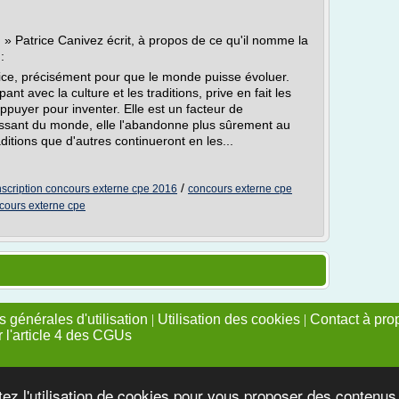
» Patrice Canivez écrit, à propos de ce qu'il nomme la
:
rice, précisément pour que le monde puisse évoluer.
nt avec la culture et les traditions, prive en fait les
appuyer pour inventer. Elle est un facteur de
ssant du monde, elle l'abandonne plus sûrement au
aditions que d'autres continueront en les...
/
nscription concours externe cpe 2016
concours externe cpe
cours externe cpe
 générales d'utilisation
|
Utilisation des cookies
|
Contact à pro
r l'article 4 des CGUs
tez l'utilisation de cookies pour vous proposer des contenu